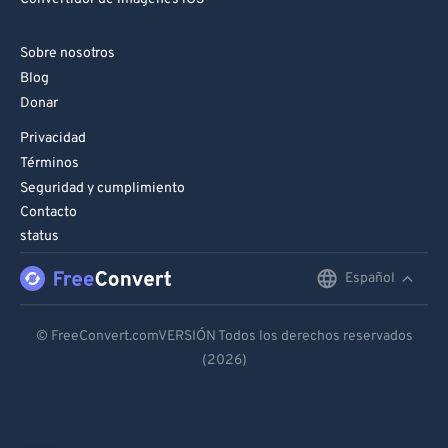
Sobre nosotros
Blog
Donar
Privacidad
Términos
Seguridad y cumplimiento
Contacto
status
Español
English
Deutsch
© FreeConvert.comVERSIÓN Todos los derechos reservados
(2026)
Español
Français
Português