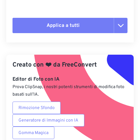
Applica a tutti
Reimposta tutte le opzioni
Applica da preimpostazione
Creato con
❤️
da
FreeConvert
Salva come predefinito
Editor di Foto con IA
Prova ClipSnap, i nostri potenti strumenti di modifica foto
basati sull’IA.
Rimozione Sfondo
Generatore di Immagini con IA
Gomma Magica