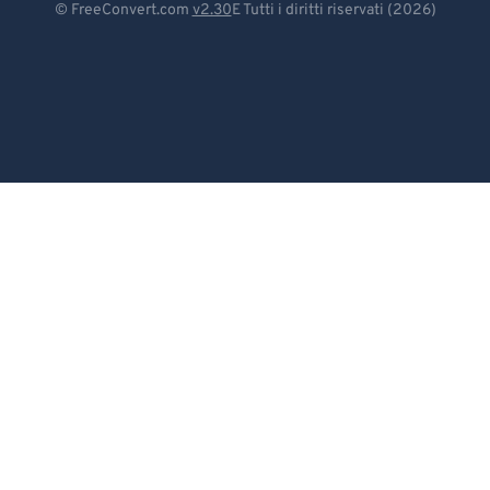
© FreeConvert.com
v2.30
E Tutti i diritti riservati (2026)
Español
Français
Português
Italiano
Dutch
日本語
简体中文
繁體中文
한국어
Svenska
Türkçe