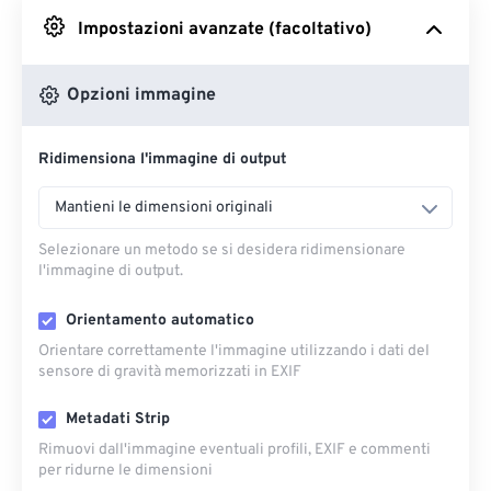
Impostazioni avanzate (facoltativo)
Da Google Drive
Opzioni immagine
Da OneDrive
Ridimensiona l'immagine di output
Dall'URL
Mantieni le dimensioni originali
Selezionare un metodo se si desidera ridimensionare
l'immagine di output.
Orientamento automatico
Orientare correttamente l'immagine utilizzando i dati del
sensore di gravità memorizzati in EXIF
Metadati Strip
Rimuovi dall'immagine eventuali profili, EXIF ​​e commenti
per ridurne le dimensioni