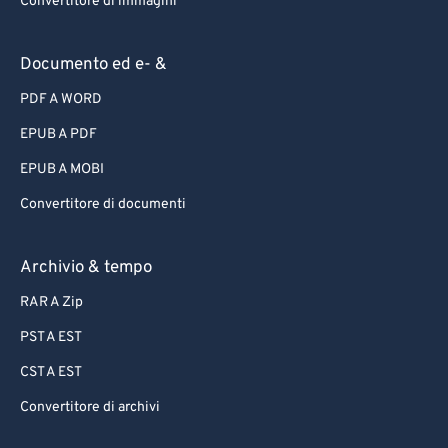
Convertitore di immagini
Documento ed e- &
PDF A WORD
EPUB A PDF
EPUB A MOBI
Convertitore di documenti
Archivio & tempo
RAR A Zip
PST A EST
CST A EST
Convertitore di archivi