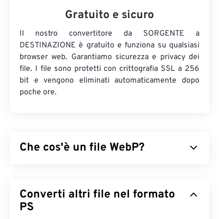
Gratuito e sicuro
Il nostro convertitore da SORGENTE a
DESTINAZIONE è gratuito e funziona su qualsiasi
browser web. Garantiamo sicurezza e privacy dei
file. I file sono protetti con crittografia SSL a 256
bit e vengono eliminati automaticamente dopo
poche ore.
Che cos'è un file WebP?
WebP è un tipo di file open source che utilizza
la
compressione predittiva
per creare immagini ideali
Converti altri file nel formato
per pagine web e applicazioni mobili. Le immagini
WebP sono fino al 30% più piccole dei file
PS
JPEG
(JPG)
e
Portable Network Graphics (PNG)
, con una