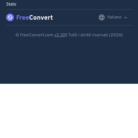
Stato
Italiano
English
Deutsch
© FreeConvert.com
v2.30
E Tutti i diritti riservati (2026)
Español
Français
Português
Italiano
Dutch
日本語
简体中文
繁體中文