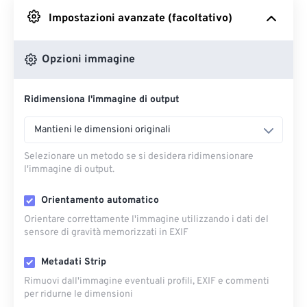
Impostazioni avanzate (facoltativo)
Da Google Drive
Opzioni immagine
Da OneDrive
Ridimensiona l'immagine di output
Dall'URL
Mantieni le dimensioni originali
Selezionare un metodo se si desidera ridimensionare
l'immagine di output.
Orientamento automatico
Orientare correttamente l'immagine utilizzando i dati del
sensore di gravità memorizzati in EXIF
Metadati Strip
Rimuovi dall'immagine eventuali profili, EXIF ​​e commenti
per ridurne le dimensioni