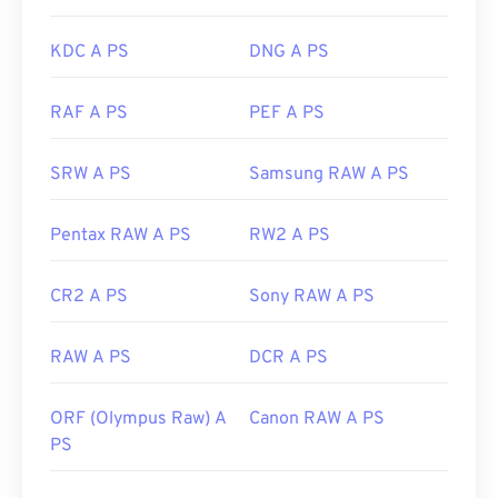
Versione iniziale:
settembre 2010
KDC A PS
DNG A PS
Link utili:
Articolo di Google Developer sulla compressione
RAF A PS
PEF A PS
WebP
Strumenti WebP correlati:
SRW A PS
Samsung RAW A PS
Utilizza il nostro
Selettore colori
per scegliere i
colori dalle immagini WebP
Pentax RAW A PS
RW2 A PS
CR2 A PS
Sony RAW A PS
RAW A PS
DCR A PS
ORF (Olympus Raw) A
Canon RAW A PS
PS