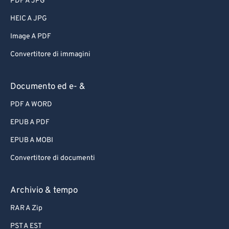
PDF A JPG
HEIC A JPG
Image A PDF
Convertitore di immagini
Documento ed e- &
PDF A WORD
EPUB A PDF
EPUB A MOBI
Convertitore di documenti
Archivio & tempo
RAR A Zip
PST A EST