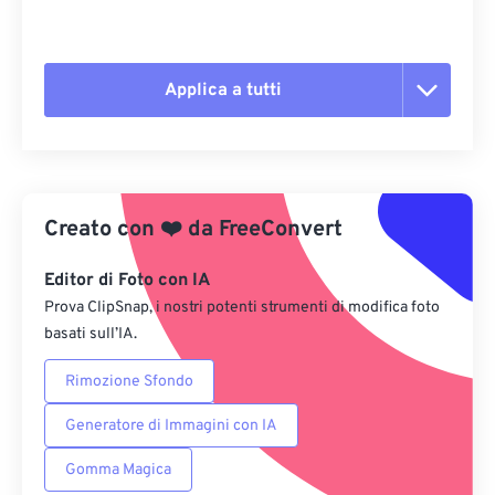
Applica a tutti
Reimposta tutte le opzioni
Applica da preimpostazione
Creato con
❤️
da
FreeConvert
Salva come predefinito
Editor di Foto con IA
Prova ClipSnap, i nostri potenti strumenti di modifica foto
basati sull’IA.
Rimozione Sfondo
Generatore di Immagini con IA
Gomma Magica