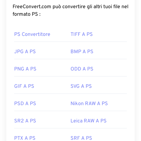
qualità visiva simile. Le immagini WebP si caricano
FreeConvert.com può convertire gli altri tuoi file nel
rapidamente su pagine web e applicazioni mobili.
formato PS :
Come aprire un file WebP?
PS Convertitore
TIFF A PS
Il programma predefinito per aprire WebP è
Google
Chrome (Chrome)
, che funziona su tutte le
JPG A PS
BMP A PS
piattaforme. I file WebP si aprono
automaticamente anche su
GIMP
e
Microsoft Paint
PNG A PS
ODD A PS
. Oltre a Chrome, tutti gli altri browser web
supportano il formato WebP.
GIF A PS
SVG A PS
Visualizzatori gratuiti alternativi da provare sono
Pixelmator
e
Photopea
. Prova anche
Corel
PSD A PS
Nikon RAW A PS
PaintShop Pro
. Prima di utilizzare
IrfanView
,
Windows Photo Viewer
e
Adobe Photoshop
,
assicurati di installare i plugin per l'apertura di
SR2 A PS
Leica RAW A PS
WebP.
PTX A PS
SRF A PS
Sviluppato da:
Google