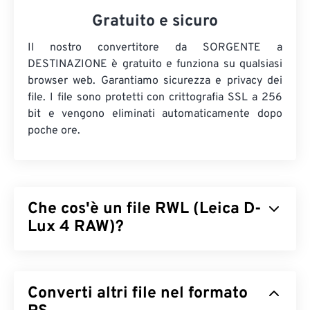
Gratuito e sicuro
Il nostro convertitore da SORGENTE a
DESTINAZIONE è gratuito e funziona su qualsiasi
browser web. Garantiamo sicurezza e privacy dei
file. I file sono protetti con crittografia SSL a 256
bit e vengono eliminati automaticamente dopo
poche ore.
Che cos'è un file RWL (Leica D-
Lux 4 RAW)?
Leica D-Lux 4 RAW (RWL) è il formato file raw
predefinito prodotto da una fotocamera
Leica D-
Converti altri file nel formato
Lux 4.
I file Raw hanno lo stesso scopo dei
negativi
fisici prodotti su pellicola. Pertanto, la possibilità di