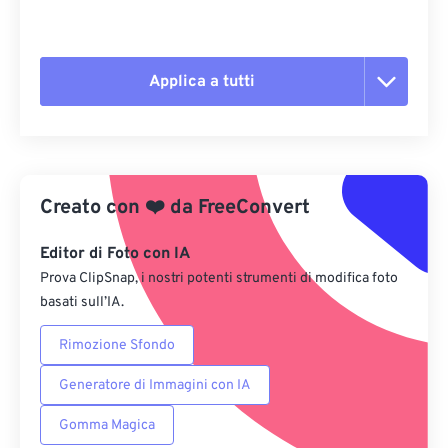
Applica a tutti
Reimposta tutte le opzioni
Applica da preimpostazione
Creato con
❤️
da
FreeConvert
Salva come predefinito
Editor di Foto con IA
Prova ClipSnap, i nostri potenti strumenti di modifica foto
basati sull’IA.
Rimozione Sfondo
Generatore di Immagini con IA
Gomma Magica