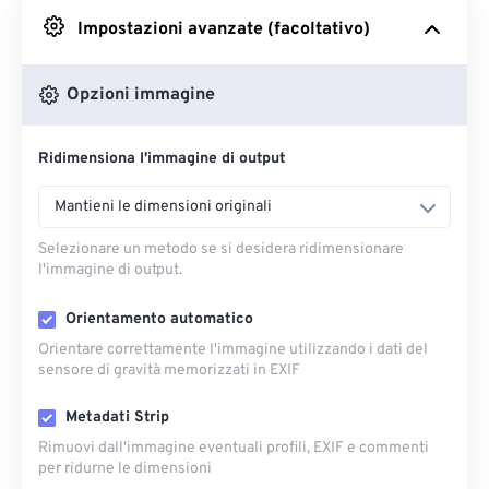
Impostazioni avanzate (facoltativo)
Da Google Drive
Opzioni immagine
Da OneDrive
Ridimensiona l'immagine di output
Dall'URL
Mantieni le dimensioni originali
Selezionare un metodo se si desidera ridimensionare
l'immagine di output.
Orientamento automatico
Orientare correttamente l'immagine utilizzando i dati del
sensore di gravità memorizzati in EXIF
Metadati Strip
Rimuovi dall'immagine eventuali profili, EXIF ​​e commenti
per ridurne le dimensioni