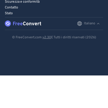
Sicurezza e conformità
Contatto
Stato
Italiano
English
Deutsch
© FreeConvert.com
v2.30
E Tutti i diritti riservati (2026)
Español
Français
Português
Italiano
Dutch
日本語
简体中文