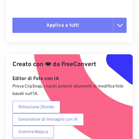
Applica a tutti
Reimposta tutte le opzioni
Applica da preimpostazione
Creato con
❤️
da
FreeConvert
Salva come predefinito
Editor di Foto con IA
Prova ClipSnap, i nostri potenti strumenti di modifica foto
basati sull’IA.
Rimozione Sfondo
Generatore di Immagini con IA
Gomma Magica