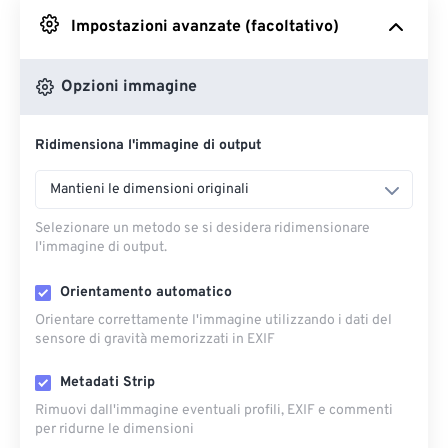
Impostazioni avanzate (facoltativo)
Da Google Drive
Opzioni immagine
Da OneDrive
Ridimensiona l'immagine di output
Dall'URL
Mantieni le dimensioni originali
Selezionare un metodo se si desidera ridimensionare
l'immagine di output.
Orientamento automatico
Orientare correttamente l'immagine utilizzando i dati del
sensore di gravità memorizzati in EXIF
Metadati Strip
Rimuovi dall'immagine eventuali profili, EXIF ​​e commenti
per ridurne le dimensioni