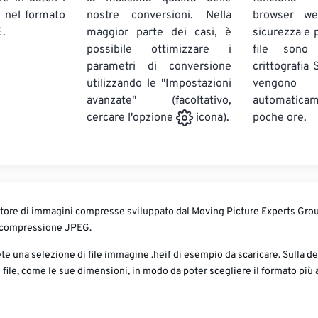
E
nel formato
nostre conversioni. Nella
browser we
.
maggior parte dei casi, è
sicurezza e pr
possibile ottimizzare i
file sono
parametri di conversione
crittografia
utilizzando le "Impostazioni
vengono
avanzate" (facoltativo,
automatic
poche ore.
cercare l'opzione
icona).
itore di immagini compresse sviluppato dal Moving Picture Experts Gr
 compressione JPEG.
te una selezione di file immagine .heif di esempio da scaricare. Sulla de
l file, come le sue dimensioni, in modo da poter scegliere il formato più 