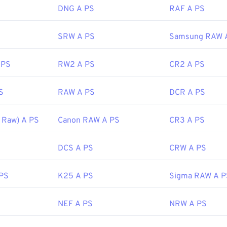
DNG A PS
RAF A PS
SRW A PS
Samsung RAW 
 PS
RW2 A PS
CR2 A PS
S
RAW A PS
DCR A PS
 Raw) A PS
Canon RAW A PS
CR3 A PS
DCS A PS
CRW A PS
PS
K25 A PS
Sigma RAW A P
NEF A PS
NRW A PS