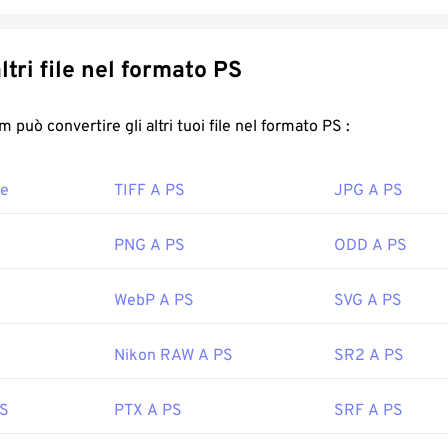
Converti altri file nel formato PS
FreeConvert.com può convertire gli altri tuoi file nel formato PS :
re
TIFF A PS
JPG A PS
PNG A PS
ODD A PS
WebP A PS
SVG A PS
Nikon RAW A PS
SR2 A PS
PS
PTX A PS
SRF A PS