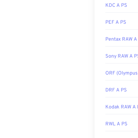
KDC A PS
PEF A PS
Pentax RAW A
Sony RAW A P
ORF (Olympus
DRF A PS
Kodak RAW A 
RWL A PS