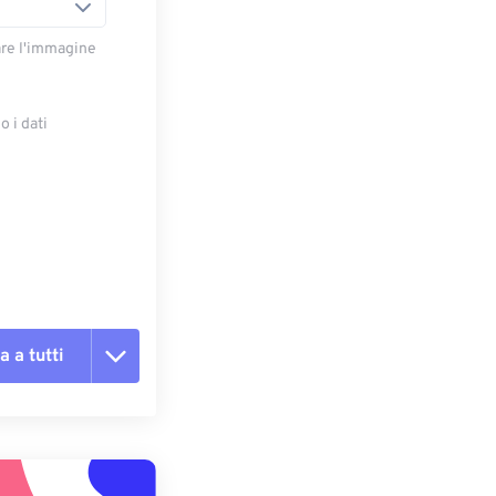
are l'immagine
 i dati
e
a a tutti
te le opzioni
reimpostazione