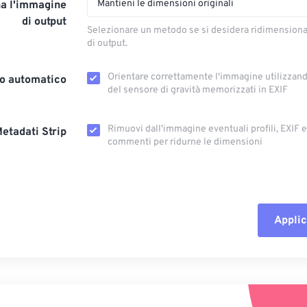
Mantieni le dimensioni originali
a l'immagine
di output
Selezionare un metodo se si desidera ridimension
di output.
Orientare correttamente l'immagine utilizzando
o automatico
del sensore di gravità memorizzati in EXIF
Rimuovi dall'immagine eventuali profili, EXIF ​​
etadati Strip
commenti per ridurne le dimensioni
Applic
Reimposta tut
Applica da p