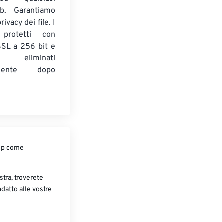
b. Garantiamo
ivacy dei file. I
 protetti con
 SSL a 256 bit e
 eliminati
amente dopo
oup come
stra, troverete
adatto alle vostre