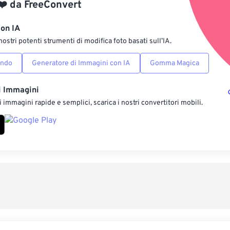
❤️
da
FreeConvert
Salva come p
con IA
nostri potenti strumenti di modifica foto basati sull’IA.
ondo
Generatore di Immagini con IA
Gomma Magica
i Immagini
 immagini rapide e semplici, scarica i nostri convertitori mobili.