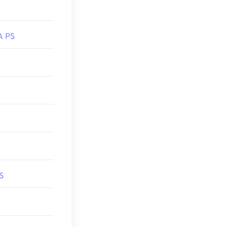
A PS
S