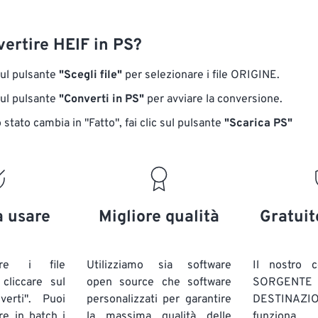
ertire HEIF in PS?
sul pulsante
"Scegli file"
per selezionare i file ORIGINE.
sul pulsante
"Converti in PS"
per avviare la conversione.
stato cambia in "Fatto", fai clic sul pulsante
"Scarica PS"
a usare
Migliore qualità
Gratuit
are i file
Utilizziamo sia software
Il nostro c
liccare sul
open source che software
SORG
verti". Puoi
personalizzati per garantire
DESTINAZION
ire in batch
i
la massima qualità delle
funziona 