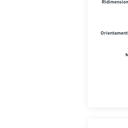
Ridimension
Orientament
M