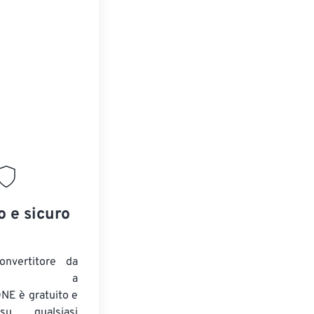
o e sicuro
onvertitore da
ENTE a
E è gratuito e
su qualsiasi