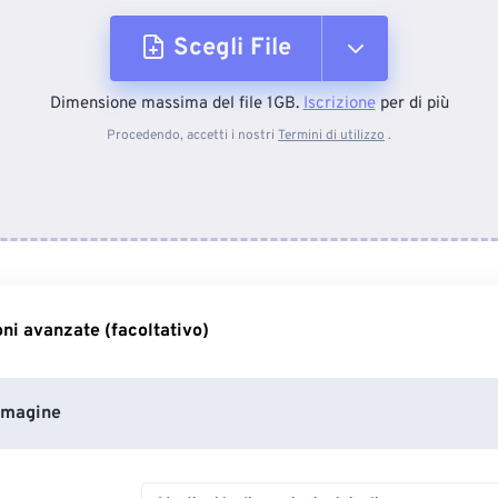
Scegli File
Dimensione massima del file 1GB.
Iscrizione
per di più
Dal dispositivo
Procedendo, accetti i nostri
Termini di utilizzo
.
Da Dropbox
Da Google Drive
ni avanzate (facoltativo)
Da OneDrive
mmagine
Dall'URL