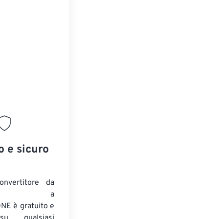
o e sicuro
onvertitore da
ENTE a
E è gratuito e
su qualsiasi