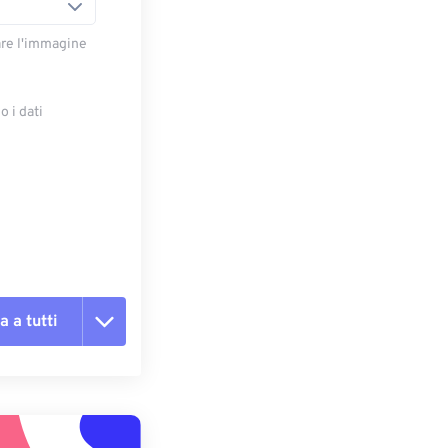
are l'immagine
 i dati
e
a a tutti
te le opzioni
reimpostazione