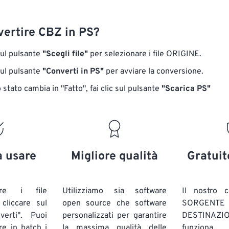
ertire CBZ in PS?
sul pulsante
"Scegli file"
per selezionare i file ORIGINE.
sul pulsante
"Converti in PS"
per avviare la conversione.
stato cambia in "Fatto", fai clic sul pulsante
"Scarica PS"
a usare
Migliore qualità
Gratuit
are i file
Utilizziamo sia software
Il nostro c
liccare sul
open source che software
SORG
verti". Puoi
personalizzati per garantire
DESTINAZION
ire in batch
i
la massima qualità delle
funziona 