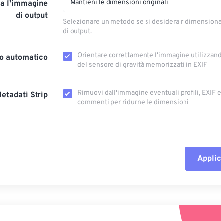
Mantieni le dimensioni originali
a l'immagine
di output
Selezionare un metodo se si desidera ridimension
di output.
Orientare correttamente l'immagine utilizzando
o automatico
del sensore di gravità memorizzati in EXIF
Rimuovi dall'immagine eventuali profili, EXIF ​​
etadati Strip
commenti per ridurne le dimensioni
Applic
Reimposta tut
Applica da p