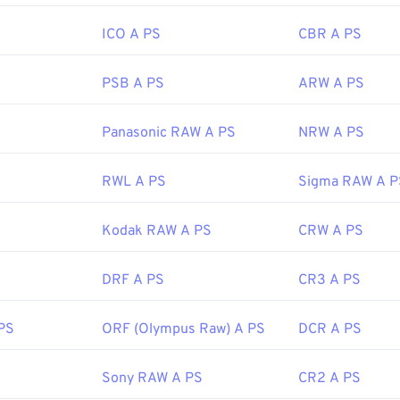
ipedia.org/wiki/Comic-Book-Format
ICO A PS
CBR A PS
PSB A PS
ARW A PS
Panasonic RAW A PS
NRW A PS
RWL A PS
Sigma RAW A P
Kodak RAW A PS
CRW A PS
DRF A PS
CR3 A PS
PS
ORF (Olympus Raw) A PS
DCR A PS
Sony RAW A PS
CR2 A PS