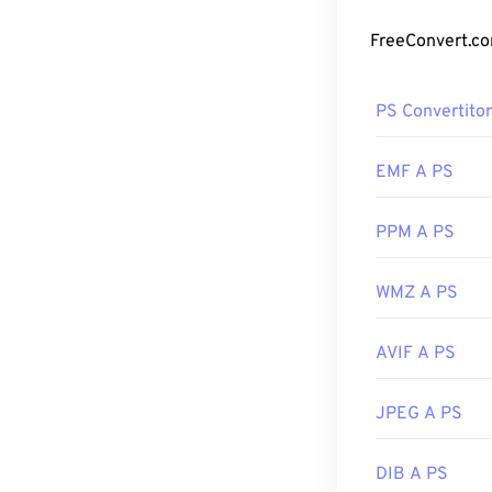
archiviato trami
Come apri
PS Convertito
CBZ si apre di 
altro ottimo pr
(iOS). Su Linux
EMF A PS
PPM A PS
Poiché CBZ è un 
loro successiva 
WMZ A PS
l'estrazione dei
o
da CPZ a PDF
AVIF A PS
Sviluppato da:
JPEG A PS
Versione inizia
Link utili:
DIB A PS