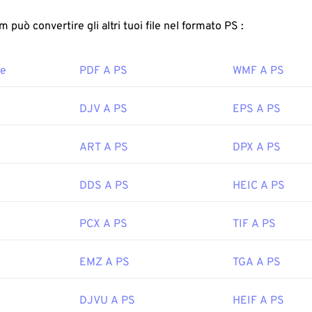
te ZIP.
FreeConvert.com può convertire gli altri tuoi file nel formato PS :
re un file CBZ?
re
PDF A PS
WMF A PS
default con
CDisplay Comic Reader
, un programma freeware.
C
ogramma da usare. Su dispositivi mobili, prova
Comic Rack
(And
/Unix, prova
MComix
.
DJV A PS
EPS A PS
ART A PS
DPX A PS
formato di file di archivio, la sua conversione implica l'estrazio
archiviazione in un altro formato di file di archivio. In alternati
DDS A PS
HEIC A PS
 file, è possibile convertirli singolarmente in altri formati, com
.
PCX A PS
TIF A PS
CDisplay
EMZ A PS
TGA A PS
le:
1993
DJVU A PS
HEIF A PS