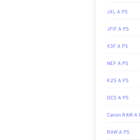
https://de.wik
JXL A PS
JFIF A PS
X3F A PS
NEF A PS
K25 A PS
DCS A PS
Canon RAW A 
RAW A PS