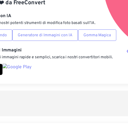
❤️
da
FreeConvert
Salva come p
con IA
nostri potenti strumenti di modifica foto basati sull’IA.
ondo
Generatore di Immagini con IA
Gomma Magica
i Immagini
 immagini rapide e semplici, scarica i nostri convertitori mobili.