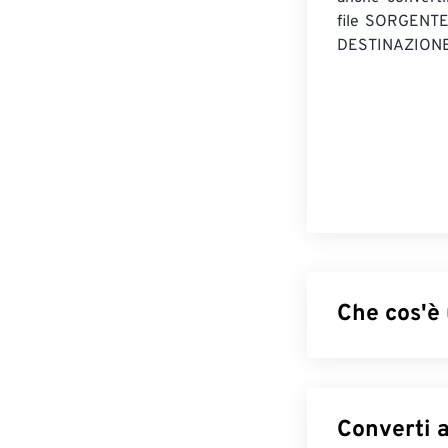
file SORGENT
DESTINAZIONE
Che cos'è
Comic Book Zip (
nel formato ZI
file ZIP. CBZ è 
nome indicano ai