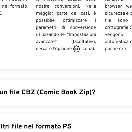
E
nel formato
nostre conversioni. Nella
browser we
.
maggior parte dei casi, è
sicurezza e pr
possibile ottimizzare i
file sono
parametri di conversione
crittografia
utilizzando le "Impostazioni
vengono
avanzate" (facoltativo,
automatic
poche ore.
cercare l'opzione
icona).
 un file CBZ (Comic Book Zip)?
CBZ) è un'estensione di file per i file di fumetti digitali compr
P. È possibile decomprimere CBZ utilizzando
un'utilità ZIP
come 
un tipo di file utile per la creazione di eBook di fumetti. Le lett
Converti altri file nel formato PS
 lettori che contiene file di fumetti, mentre la "Z" indica che è