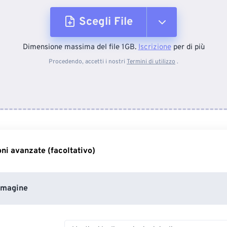
Scegli File
Dimensione massima del file 1GB.
Iscrizione
per di più
Dal dispositivo
Procedendo, accetti i nostri
Termini di utilizzo
.
Da Dropbox
Da Google Drive
ni avanzate (facoltativo)
Da OneDrive
mmagine
Dall'URL