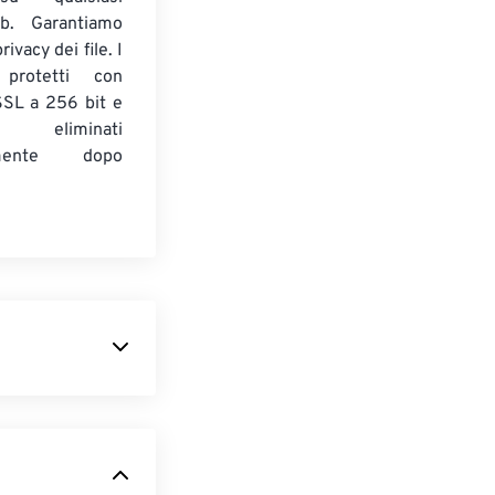
b. Garantiamo
ivacy dei file. I
 protetti con
 SSL a 256 bit e
 eliminati
amente dopo
essi e archiviati
qualsiasi altro
ere "CB" nel
 stato