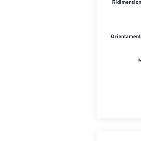
Ridimension
Orientament
M