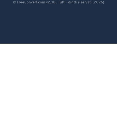
© FreeConvert.com
v2.30
E Tutti i diritti riservati (2026)
Español
Français
Português
Italiano
Dutch
日本語
简体中文
繁體中文
한국어
Svenska
Türkçe