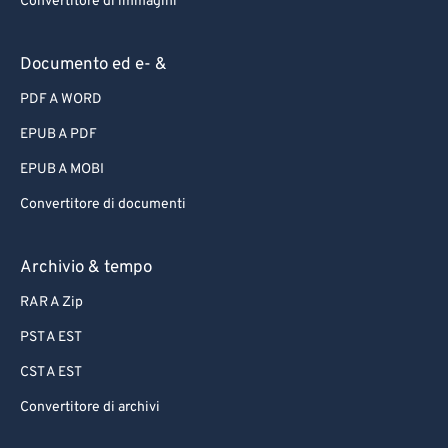
Convertitore di immagini
Documento ed e- &
PDF A WORD
EPUB A PDF
EPUB A MOBI
Convertitore di documenti
Archivio & tempo
RAR A Zip
PST A EST
CST A EST
Convertitore di archivi