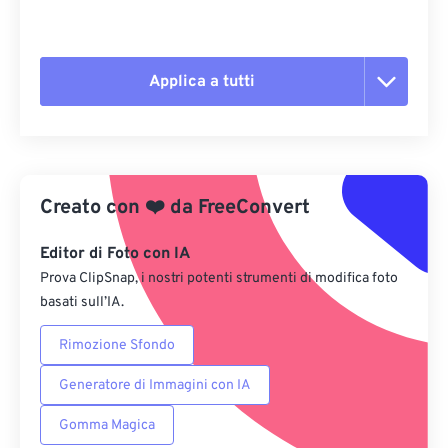
Applica a tutti
Reimposta tutte le opzioni
Applica da preimpostazione
Creato con
❤️
da
FreeConvert
Salva come predefinito
Editor di Foto con IA
Prova ClipSnap, i nostri potenti strumenti di modifica foto
basati sull’IA.
Rimozione Sfondo
Generatore di Immagini con IA
Gomma Magica