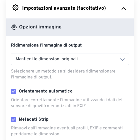
Impostazioni avanzate (facoltativo)
Da Google Drive
Opzioni immagine
Da OneDrive
Ridimensiona l'immagine di output
Dall'URL
Mantieni le dimensioni originali
Selezionare un metodo se si desidera ridimensionare
l'immagine di output.
Orientamento automatico
Orientare correttamente l'immagine utilizzando i dati del
sensore di gravità memorizzati in EXIF
Metadati Strip
Rimuovi dall'immagine eventuali profili, EXIF ​​e commenti
per ridurne le dimensioni