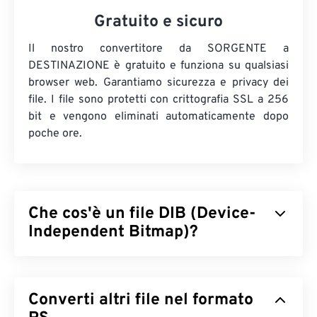
Gratuito e sicuro
Il nostro convertitore da SORGENTE a
DESTINAZIONE è gratuito e funziona su qualsiasi
browser web. Garantiamo sicurezza e privacy dei
file. I file sono protetti con crittografia SSL a 256
bit e vengono eliminati automaticamente dopo
poche ore.
Che cos'è un file DIB (Device-
Independent Bitmap)?
Device-Independent Bitmap (DIB) è un tipo di
bitmap (
BMP
) che viene visualizzato
Converti altri file nel formato
correttamente su qualsiasi dispositivo. Il DIB
ottiene questo risultato tramite l'utilizzo di una