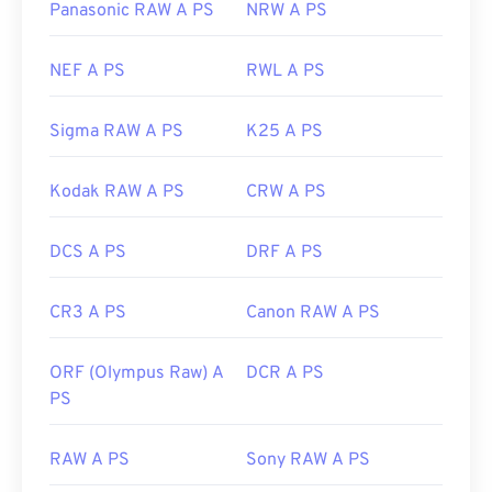
Data di rilascio iniziale:
Panasonic RAW A PS
20 novembre 1985
NRW A PS
NEF A PS
RWL A PS
Sigma RAW A PS
K25 A PS
Kodak RAW A PS
CRW A PS
DCS A PS
DRF A PS
CR3 A PS
Canon RAW A PS
ORF (Olympus Raw) A
DCR A PS
PS
RAW A PS
Sony RAW A PS