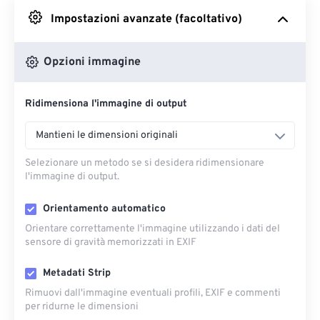
Impostazioni avanzate (facoltativo)
Da Google Drive
Opzioni immagine
Da OneDrive
Ridimensiona l'immagine di output
Dall'URL
Mantieni le dimensioni originali
Selezionare un metodo se si desidera ridimensionare
l'immagine di output.
Orientamento automatico
Orientare correttamente l'immagine utilizzando i dati del
sensore di gravità memorizzati in EXIF
Metadati Strip
Rimuovi dall'immagine eventuali profili, EXIF ​​e commenti
per ridurne le dimensioni