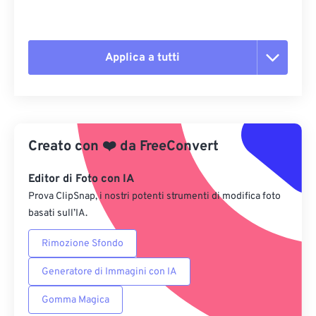
Applica a tutti
Reimposta tutte le opzioni
Applica da preimpostazione
Creato con
❤️
da
FreeConvert
Salva come predefinito
Editor di Foto con IA
Prova ClipSnap, i nostri potenti strumenti di modifica foto
basati sull’IA.
Rimozione Sfondo
Generatore di Immagini con IA
Gomma Magica