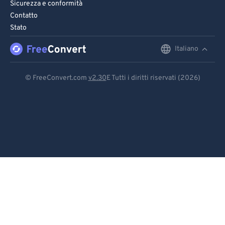
Sicurezza e conformità
Contatto
Stato
Italiano
English
Deutsch
© FreeConvert.com
v2.30
E Tutti i diritti riservati (2026)
Español
Français
Português
Italiano
Dutch
日本語
简体中文