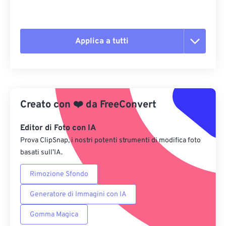
Applica a tutti
Reimposta tutte le opzioni
Applica da preimpostazione
Creato con
❤️
da
FreeConvert
Salva come predefinito
Editor di Foto con IA
Prova ClipSnap, i nostri potenti strumenti di modifica foto
basati sull’IA.
Rimozione Sfondo
Generatore di Immagini con IA
Gomma Magica