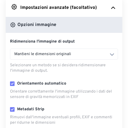
Impostazioni avanzate (facoltativo)
Da Google Drive
Opzioni immagine
Da OneDrive
Ridimensiona l'immagine di output
Dall'URL
Mantieni le dimensioni originali
Selezionare un metodo se si desidera ridimensionare
l'immagine di output.
Orientamento automatico
Orientare correttamente l'immagine utilizzando i dati del
sensore di gravità memorizzati in EXIF
Metadati Strip
Rimuovi dall'immagine eventuali profili, EXIF ​​e commenti
per ridurne le dimensioni