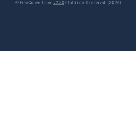
© FreeConvert.com
v2.30
E Tutti i diritti riservati (2026)
Español
Français
Português
Italiano
Dutch
日本語
简体中文
繁體中文
한국어
Svenska
Türkçe