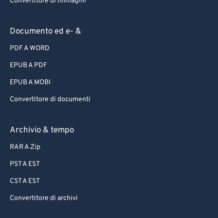
Convertitore di immagini
Documento ed e- &
PDF A WORD
EPUB A PDF
EPUB A MOBI
Convertitore di documenti
Archivio & tempo
RAR A Zip
PST A EST
CST A EST
Convertitore di archivi