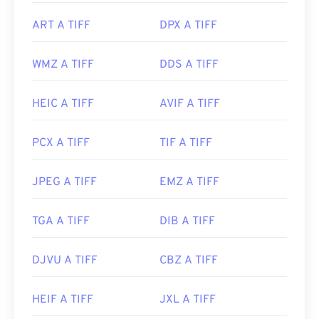
modifiche di post-elaborazione.
Anche programmi alternativi come
ColorStrokes
,
ART A TIFF
DPX A TIFF
GNU Image Manipulation Program (
GIMP
), Adobe
Photoshop
e
ACDSee
sono utili per aprire e gestire
Sviluppato da:
Sony Corporation
WMZ A TIFF
DDS A TIFF
i file TIFF.
Versione iniziale:
1990
HEIC A TIFF
AVIF A TIFF
Link utili:
Sviluppato da:
Aldus Corporation
, ora Adobe Inc.
https://support.d-
Data di uscita iniziale:
1986
PCX A TIFF
TIF A TIFF
imaging.sony.co.jp/www/disoft/int/idc/intro/raw.html
Link utili:
JPEG A TIFF
EMZ A TIFF
https://www.adobe.com/creativecloud/file-
types/image/raster/tiff-file.html
TGA A TIFF
DIB A TIFF
https://www.file-extensions.org/tiff-file-extension
DJVU A TIFF
CBZ A TIFF
HEIF A TIFF
JXL A TIFF