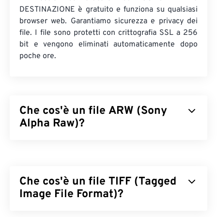
DESTINAZIONE è gratuito e funziona su qualsiasi
browser web. Garantiamo sicurezza e privacy dei
file. I file sono protetti con crittografia SSL a 256
bit e vengono eliminati automaticamente dopo
poche ore.
Che cos'è un file ARW (Sony
Alpha Raw)?
Sony Alpha Raw (ARW) è il formato di file RAW
proprietario per le fotocamere digitali Sony. È
anche noto come file RAW per fotocamere digitali
Che cos'è un file TIFF (Tagged
Sony. ARW è un file immagine non compresso e
non elaborato, che contiene tutte le informazioni
Image File Format)?
del file, così come catturate dal sensore della
fotocamera che ha catturato l'immagine. Poiché il
Il formato TIFF (Tagged Image File Format), noto