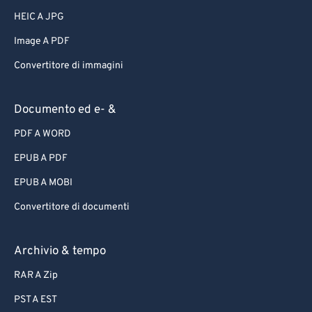
HEIC A JPG
Image A PDF
Convertitore di immagini
Documento ed e- &
PDF A WORD
EPUB A PDF
EPUB A MOBI
Convertitore di documenti
Archivio & tempo
RAR A Zip
PST A EST