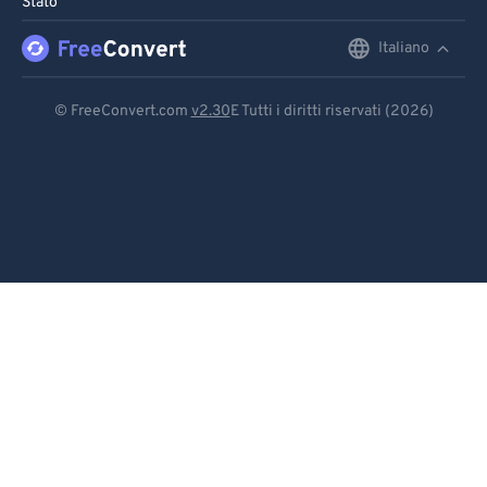
Stato
Italiano
English
Deutsch
© FreeConvert.com
v2.30
E Tutti i diritti riservati (2026)
Español
Français
Português
Italiano
Dutch
日本語
简体中文
繁體中文