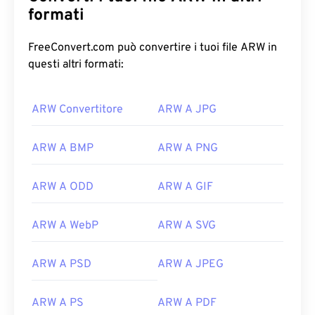
formati
FreeConvert.com può convertire i tuoi file ARW in
questi altri formati:
ARW Convertitore
ARW A JPG
ARW A BMP
ARW A PNG
ARW A ODD
ARW A GIF
ARW A WebP
ARW A SVG
ARW A PSD
ARW A JPEG
ARW A PS
ARW A PDF