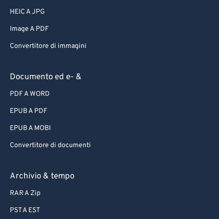
HEIC A JPG
Image A PDF
Convertitore di immagini
Documento ed e- &
PDF A WORD
EPUB A PDF
EPUB A MOBI
Convertitore di documenti
Archivio & tempo
RAR A Zip
PST A EST