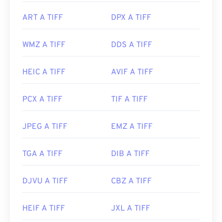
Sviluppato da:
Canon, Inc.
Anche programmi alternativi come
ColorStrokes
,
ART A TIFF
DPX A TIFF
GNU Image Manipulation Program (
GIMP
), Adobe
Versione iniziale:
2004
Photoshop
e
ACDSee
sono utili per aprire e gestire
WMZ A TIFF
DDS A TIFF
i file TIFF.
HEIC A TIFF
AVIF A TIFF
Sviluppato da:
Aldus Corporation
, ora Adobe Inc.
Data di uscita iniziale:
1986
PCX A TIFF
TIF A TIFF
Link utili:
JPEG A TIFF
EMZ A TIFF
https://www.adobe.com/creativecloud/file-
types/image/raster/tiff-file.html
TGA A TIFF
DIB A TIFF
https://www.file-extensions.org/tiff-file-extension
DJVU A TIFF
CBZ A TIFF
HEIF A TIFF
JXL A TIFF