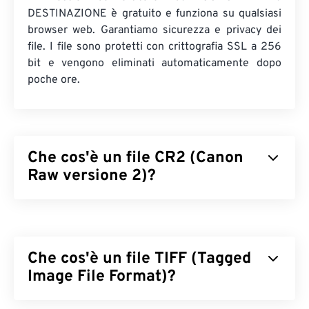
DESTINAZIONE è gratuito e funziona su qualsiasi
browser web. Garantiamo sicurezza e privacy dei
file. I file sono protetti con crittografia SSL a 256
bit e vengono eliminati automaticamente dopo
poche ore.
Che cos'è un file CR2 (Canon
Raw versione 2)?
Canon Raw Versione 2 (CR2) è un formato di file
negativo digitale
che conserva tutte le informazioni
sull'immagine, così come sono state registrate da
Che cos'è un file TIFF (Tagged
una fotocamera digitale Canon. Le immagini di
questo tipo di file non sono compresse e sono
Image File Format)?
relativamente più grandi rispetto ad altri tipi di file
immagine. Il vantaggio principale dell'utilizzo del
Il formato TIFF (Tagged Image File Format), noto