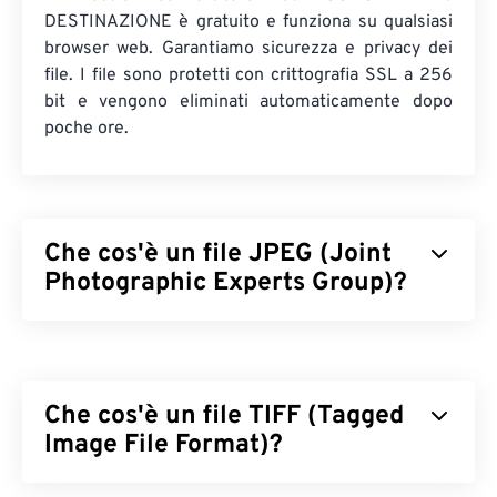
DESTINAZIONE è gratuito e funziona su qualsiasi
browser web. Garantiamo sicurezza e privacy dei
file. I file sono protetti con crittografia SSL a 256
bit e vengono eliminati automaticamente dopo
poche ore.
Che cos'è un file JPEG (Joint
Photographic Experts Group)?
JPEG (Joint Photographic Experts Group) è un
formato di file universale che utilizza un algoritmo
per comprimere fotografie e grafica. La notevole
Che cos'è un file TIFF (Tagged
compressione offerta da JPEG è la ragione del suo
ampio utilizzo. Pertanto, le dimensioni
Image File Format)?
relativamente ridotte dei file JPEG li rendono ideali
per il trasporto su Internet e l'utilizzo sui siti web.
Il formato TIFF (Tagged Image File Format), noto