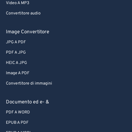
Video A MP3
Convertitore audio
Image Convertitore
JPG A PDF
PDF A JPG
HEIC A JPG
Image A PDF
Convertitore di immagini
Documento ed e- &
PDF A WORD
EPUB A PDF