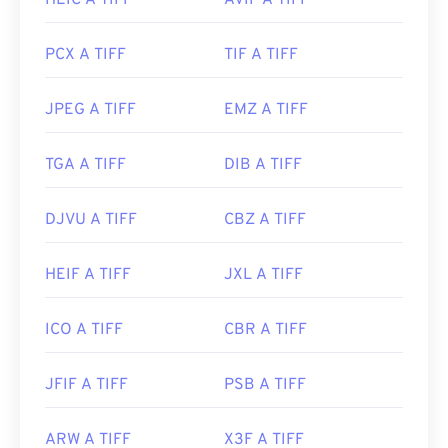
HEIC A TIFF
AVIF A TIFF
Sviluppato da:
Aldus Corporation
, ora Adobe Inc.
Data di uscita iniziale:
1986
PCX A TIFF
TIF A TIFF
Link utili:
JPEG A TIFF
EMZ A TIFF
https://www.adobe.com/creativecloud/file-
types/image/raster/tiff-file.html
TGA A TIFF
DIB A TIFF
https://www.file-extensions.org/tiff-file-extension
DJVU A TIFF
CBZ A TIFF
HEIF A TIFF
JXL A TIFF
ICO A TIFF
CBR A TIFF
JFIF A TIFF
PSB A TIFF
ARW A TIFF
X3F A TIFF