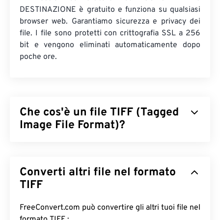
DESTINAZIONE è gratuito e funziona su qualsiasi
browser web. Garantiamo sicurezza e privacy dei
file. I file sono protetti con crittografia SSL a 256
bit e vengono eliminati automaticamente dopo
poche ore.
Che cos'è un file TIFF (Tagged
Image File Format)?
Il formato TIFF (Tagged Image File Format), noto
anche come TIF, è uno dei formati di file immagine
Converti altri file nel formato
più comuni. L'uso più diffuso dei file TIFF è nella
pubblicità digitale e nel desktop publishing. La
TIFF
struttura bitmap e raster dei TIFF conferisce a
questo formato la flessibilità necessaria per
FreeConvert.com può convertire gli altri tuoi file nel
fungere da
contenitore
per file JPEG, file di
formato TIFF :