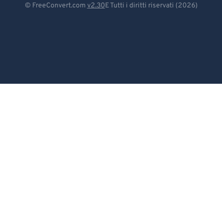
© FreeConvert.com
v2.30
E Tutti i diritti riservati (2026)
Español
Français
Português
Italiano
Dutch
日本語
简体中文
繁體中文
한국어
Svenska
Türkçe