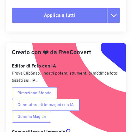
Applica a tutti
Reimposta tutte le opzioni
Applica da preimpostazione
Creato con
❤️
da
FreeConvert
Salva come predefinito
Editor di Foto con IA
Prova ClipSnap, i nostri potenti strumenti di modifica foto
basati sull’IA.
Rimozione Sfondo
Generatore di Immagini con IA
Gomma Magica