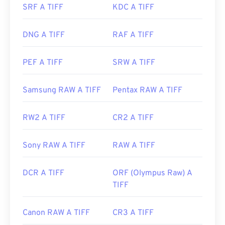
SRF A TIFF
KDC A TIFF
i file TIFF.
DNG A TIFF
RAF A TIFF
Sviluppato da:
Aldus Corporation
, ora Adobe Inc.
Data di uscita iniziale:
1986
PEF A TIFF
SRW A TIFF
Link utili:
Samsung RAW A TIFF
Pentax RAW A TIFF
https://www.adobe.com/creativecloud/file-
types/image/raster/tiff-file.html
RW2 A TIFF
CR2 A TIFF
https://www.file-extensions.org/tiff-file-extension
Sony RAW A TIFF
RAW A TIFF
DCR A TIFF
ORF (Olympus Raw) A
TIFF
Canon RAW A TIFF
CR3 A TIFF