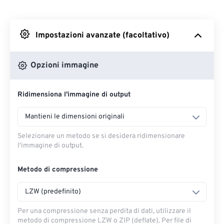
Da Dropbox
Impostazioni avanzate (facoltativo)
Da Google Drive
Opzioni immagine
Da OneDrive
Ridimensiona l'immagine di output
Dall'URL
Mantieni le dimensioni originali
Selezionare un metodo se si desidera ridimensionare
l'immagine di output.
Metodo di compressione
LZW (predefinito)
Per una compressione senza perdita di dati, utilizzare il
metodo di compressione LZW o ZIP (deflate). Per file di