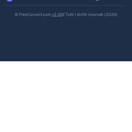
Deutsch
© FreeConvert.com
v2.30
E Tutti i diritti riservati (2026)
Español
Français
Português
Italiano
Dutch
日本語
简体中文
繁體中文
한국어
Svenska