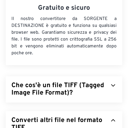
Gratuito e sicuro
Il nostro convertitore da SORGENTE a
DESTINAZIONE è gratuito e funziona su qualsiasi
browser web. Garantiamo sicurezza e privacy dei
file. I file sono protetti con crittografia SSL a 256
bit e vengono eliminati automaticamente dopo
poche ore.
Che cos'è un file TIFF (Tagged
Image File Format)?
Il formato TIFF (Tagged Image File Format), noto
anche come TIF, è uno dei formati di file immagine
Converti altri file nel formato
più comuni. L'uso più diffuso dei file TIFF è nella
pubblicità digitale e nel desktop publishing. La
TIFF