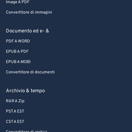
Image A PDF
Convertitore di immagini
Documento ed e- &
PDF A WORD
EPUB A PDF
EPUB A MOBI
Convertitore di documenti
Archivio & tempo
RAR A Zip
PST A EST
CST A EST