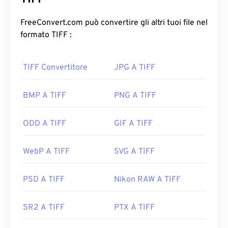
struttura bitmap e raster dei TIFF conferisce a
questo formato la flessibilità necessaria per
FreeConvert.com può convertire gli altri tuoi file nel
fungere da
contenitore
per file JPEG, file di
formato TIFF :
immagine con compressione lossless, immagini
con livelli o come pagine.
TIFF Convertitore
JPG A TIFF
Come aprire un file TIFF?
BMP A TIFF
PNG A TIFF
I programmi più comuni per aprire i file TIFF sono
Photo Viewer
per Windows e
Apple Preview
per
ODD A TIFF
GIF A TIFF
macOS. Un programma gratuito e indipendente
che puoi utilizzare è
XnView MP
. Puoi anche
WebP A TIFF
SVG A TIFF
utilizzare il nostro convertitore
da TIFF a JPG
se
riscontri problemi nell'apertura dei file TIFF.
PSD A TIFF
Nikon RAW A TIFF
Anche programmi alternativi come
ColorStrokes
,
SR2 A TIFF
PTX A TIFF
GNU Image Manipulation Program (
GIMP
), Adobe
Photoshop
e
ACDSee
sono utili per aprire e gestire