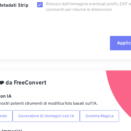
Rimuovi dall'immagine eventuali profili, EXIF ​​
etadati Strip
commenti per ridurne le dimensioni
Applic
Reimposta tut
Applica da p
❤️
da
FreeConvert
Salva come p
con IA
nostri potenti strumenti di modifica foto basati sull’IA.
ondo
Generatore di Immagini con IA
Gomma Magica