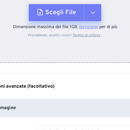
Scegli File
Dimensione massima del file 1GB.
Iscrizione
per di più
Dal dispositivo
Procedendo, accetti i nostri
Termini di utilizzo
.
Da Dropbox
Da Google Drive
ni avanzate (facoltativo)
Da OneDrive
mmagine
Dall'URL