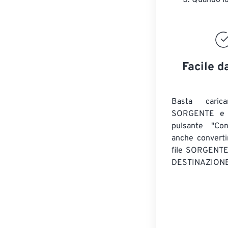
Quando lo 
Facile d
Basta caric
SORGENTE e c
pulsante "Con
anche convert
file SORGENT
DESTINAZIONE