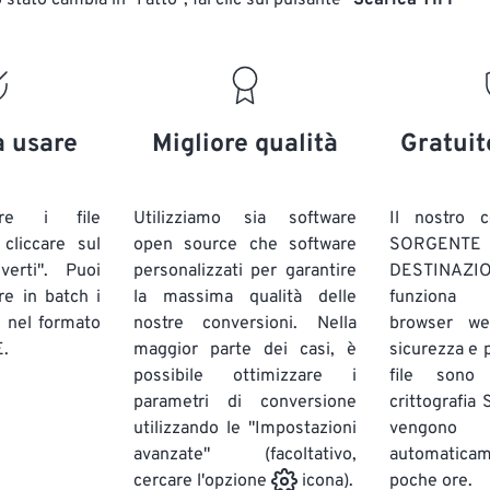
stato cambia in "Fatto", fai clic sul pulsante
"Scarica TIFF"
a usare
Migliore qualità
Gratuit
are i file
Utilizziamo sia software
Il nostro c
liccare sul
open source che software
SORG
verti". Puoi
personalizzati per garantire
DESTINAZION
ire in batch
i
la massima qualità delle
funziona 
E
nel formato
nostre conversioni. Nella
browser we
.
maggior parte dei casi, è
sicurezza e pr
possibile ottimizzare i
file sono
parametri di conversione
crittografia
utilizzando le "Impostazioni
vengono
avanzate" (facoltativo,
automatic
poche ore.
cercare l'opzione
icona).