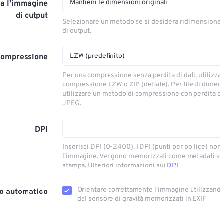
Mantieni le dimensioni originali
a l'immagine
di output
Selezionare un metodo se si desidera ridimension
di output.
LZW (predefinito)
compressione
Per una compressione senza perdita di dati, utilizz
compressione LZW o ZIP (deflate). Per file di dimens
utilizzare un metodo di compressione con perdita 
JPEG.
DPI
Inserisci DPI (0-2400). I DPI (punti per pollice) n
l'immagine. Vengono memorizzati come metadati so
stampa. Ulteriori informazioni sui
DPI
Orientare correttamente l'immagine utilizzando
o automatico
del sensore di gravità memorizzati in EXIF