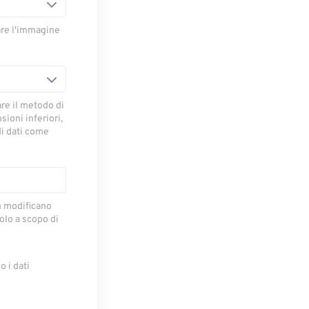
are l'immagine
are il metodo di
ioni inferiori,
di dati come
on modificano
lo a scopo di
 i dati