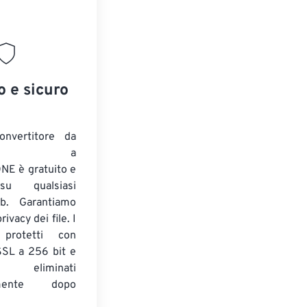
o e sicuro
onvertitore da
ENTE a
E è gratuito e
su qualsiasi
b. Garantiamo
ivacy dei file. I
 protetti con
 SSL a 256 bit e
 eliminati
amente dopo