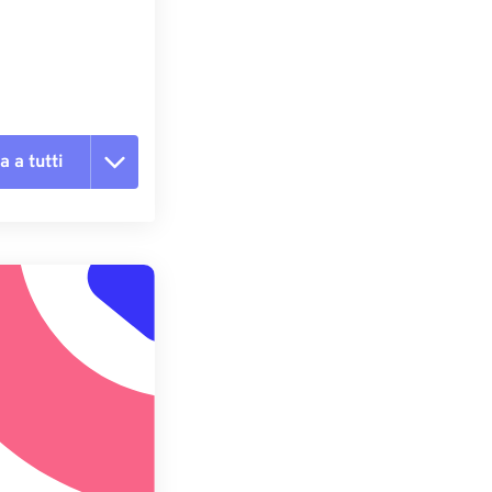
e
a a tutti
te le opzioni
reimpostazione
redefinito