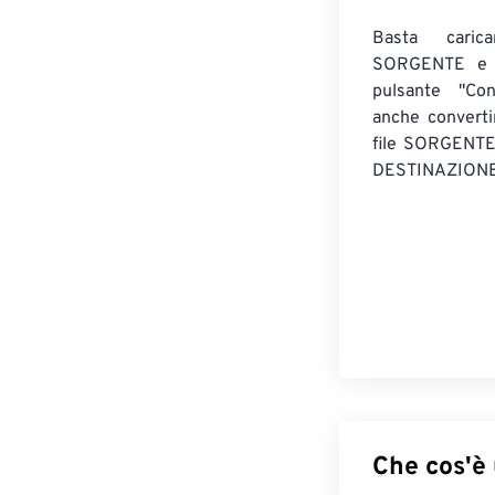
Basta caric
SORGENTE e c
pulsante "Con
anche convert
file SORGENT
DESTINAZIONE
Che cos'è 