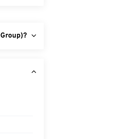
endering di
Max)
per creare
 sua
 Group)?
ilizza un
tudio Max)
.
erta da JPEG è
uito.
 dei file JPEG li
e il nostro
in JPG, un tipo
%!
WebP
, un
onoscono e
o apre nel