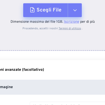
Scegli File
Dimensione massima del file 1GB.
Iscrizione
per di più
Dal dispositivo
Procedendo, accetti i nostri
Termini di utilizzo
.
Da Dropbox
Da Google Drive
ni avanzate (facoltativo)
Da OneDrive
mmagine
Dall'URL