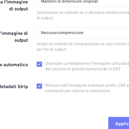
Mantieni le dimensioni originali
a l'immagine
di output
Selezionare un metodo se si desidera ridimension
di output.
Nessuna compressione
l'immagine di
output
Scegli un metodo di compressione se vuoi ridurre 
del file di output.
Orientare correttamente l'immagine utilizzando
o automatico
del sensore di gravità memorizzati in EXIF
Rimuovi dall'immagine eventuali profili, EXIF ​​
etadati Strip
commenti per ridurne le dimensioni
Applic