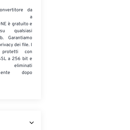
onvertitore da
ENTE a
E è gratuito e
su qualsiasi
b. Garantiamo
ivacy dei file. I
 protetti con
 SSL a 256 bit e
 eliminati
amente dopo