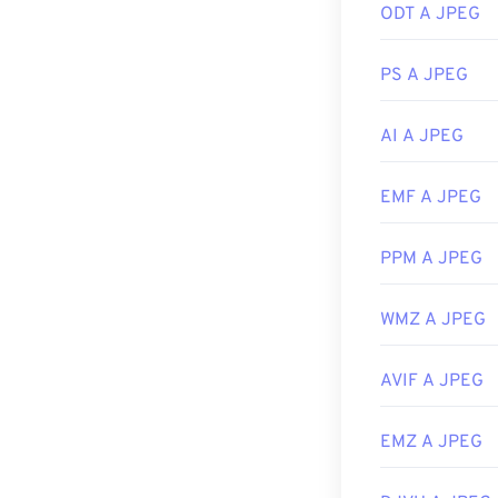
ODT A JPEG
visualizzatore 
selezionare un'a
mouse e selezio
PS A JPEG
I file JPEG si 
applicazioni M
AI A JPEG
Sviluppato da:
EMF A JPEG
Data di rilascio
Link utili:
PPM A JPEG
https://en.wik
WMZ A JPEG
https://www.li
AVIF A JPEG
EMZ A JPEG