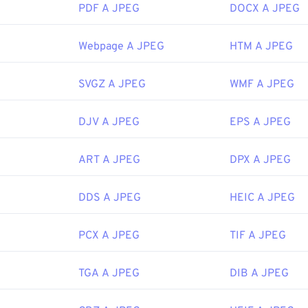
PDF A JPEG
DOCX A JPEG
di immagini, nell'editor di immagini o nel browser web predefini
pplicazione specifica con cui aprire il file, fare clic con il pulsa
nare "Apri con" per effettuare la selezione.
Webpage A JPEG
HTM A JPEG
aprono automaticamente sui browser Web più diffusi, come
Chr
icrosoft come
Microsoft Foto
e sulle applicazioni Mac OS come
SVGZ A JPEG
WMF A JPEG
Joint Photographic Experts Group
DJV A JPEG
EPS A JPEG
 iniziale:
18 settembre 1992
ART A JPEG
DPX A JPEG
ipedia.org/wiki/JPEG
DDS A JPEG
HEIC A JPEG
fewire.com/jpg-jpeg-file-4139913
PCX A JPEG
TIF A JPEG
TGA A JPEG
DIB A JPEG