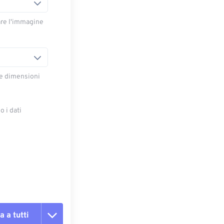
are l'immagine
le dimensioni
 i dati
e
a a tutti