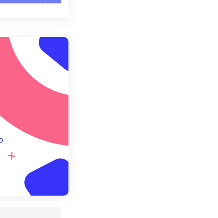
te le opzioni
reimpostazione
redefinito