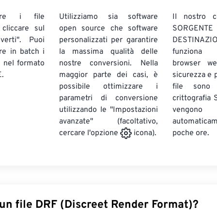
are i file
Utilizziamo sia software
Il nostro c
liccare sul
open source che software
SORG
verti". Puoi
personalizzati per garantire
DESTINAZION
ire in batch
i
la massima qualità delle
funziona 
E
nel formato
nostre conversioni. Nella
browser we
.
maggior parte dei casi, è
sicurezza e pr
possibile ottimizzare i
file sono
parametri di conversione
crittografia
utilizzando le "Impostazioni
vengono
avanzate" (facoltativo,
automatic
poche ore.
cercare l'opzione
icona).
un file DRF (Discreet Render Format)?