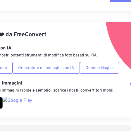
Reimposta tut
Applica da p
❤️
da
FreeConvert
Salva come p
con IA
nostri potenti strumenti di modifica foto basati sull’IA.
ondo
Generatore di Immagini con IA
Gomma Magica
i Immagini
 immagini rapide e semplici, scarica i nostri convertitori mobili.