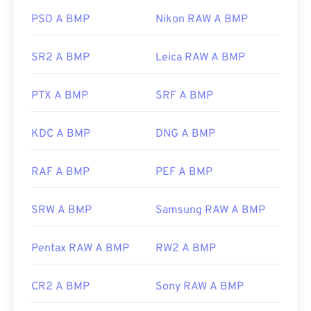
Nonostante l'associazione con Microsoft, un
formato BMP indipendente dal dispositivo, o
DIB
,
PSD A BMP
Nikon RAW A BMP
può essere aperto su quasi tutti i dispositivi,
sistemi operativi o applicazioni.
SR2 A BMP
Leica RAW A BMP
PTX A BMP
SRF A BMP
Oltre ad aprire i file BMP, è possibile utilizzarne
molte altre per crearli, come
Adobe Illustrator
. Se
è necessario convertire il file BMP in un'immagine
KDC A BMP
DNG A BMP
vettoriale, si consiglia di utilizzare
CorelDRAW
.
Altre applicazioni che possono aprire i file BMP
RAF A BMP
PEF A BMP
includono Adobe
Photoshop
, Microsoft
Photos
,
Apple Preview
,
Apple Photos
e
ColorStrokes
.
SRW A BMP
Samsung RAW A BMP
Sviluppato da:
Microsoft Corporation
Pentax RAW A BMP
RW2 A BMP
Data di rilascio iniziale:
20 novembre 1985
CR2 A BMP
Sony RAW A BMP
Link utili: