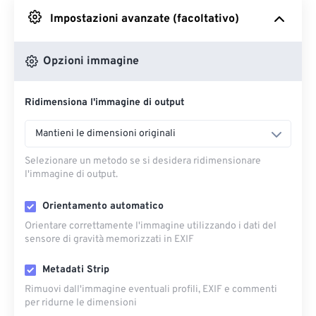
Impostazioni avanzate (facoltativo)
Da Google Drive
Opzioni immagine
Da OneDrive
Ridimensiona l'immagine di output
Dall'URL
Mantieni le dimensioni originali
Selezionare un metodo se si desidera ridimensionare
l'immagine di output.
Orientamento automatico
Orientare correttamente l'immagine utilizzando i dati del
sensore di gravità memorizzati in EXIF
Metadati Strip
Rimuovi dall'immagine eventuali profili, EXIF ​​e commenti
per ridurne le dimensioni