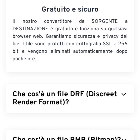
Gratuito e sicuro
Il nostro convertitore da SORGENTE a
DESTINAZIONE è gratuito e funziona su qualsiasi
browser web. Garantiamo sicurezza e privacy dei
file. I file sono protetti con crittografia SSL a 256
bit e vengono eliminati automaticamente dopo
poche ore.
Che cos'è un file DRF (Discreet
Render Format)?
Il Discreet Render Format (DRF) è un formato di
file per la modellazione e il rendering di videogiochi
e animazioni. È utilizzato esclusivamente da
3ds
Max (3D Studio Max)
per creare contenuti 3D e