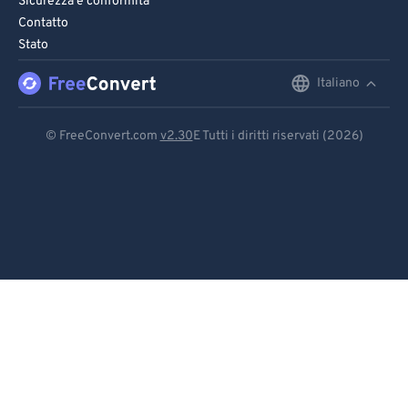
Sicurezza e conformità
Contatto
Stato
Italiano
English
Deutsch
© FreeConvert.com
v2.30
E Tutti i diritti riservati (2026)
Español
Français
Português
Italiano
Dutch
日本語
简体中文