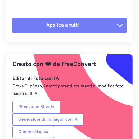
Applica a tutti
Reimposta tutte le opzioni
Applica da preimpostazione
Creato con
❤️
da
FreeConvert
Salva come predefinito
Editor di Foto con IA
Prova ClipSnap, i nostri potenti strumenti di modifica foto
basati sull’IA.
Rimozione Sfondo
Generatore di Immagini con IA
Gomma Magica