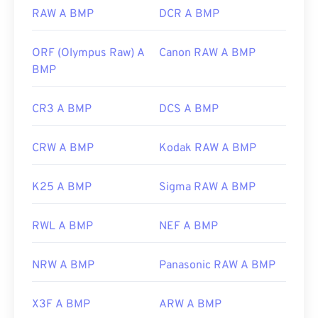
https://en.wikipedia.org/wiki/BMP_file_format
RAW A BMP
DCR A BMP
https://docs.microsoft.com/en-
us/windows/win32/gdi/bitmaps
ORF (Olympus Raw) A
Canon RAW A BMP
BMP
CR3 A BMP
DCS A BMP
CRW A BMP
Kodak RAW A BMP
K25 A BMP
Sigma RAW A BMP
RWL A BMP
NEF A BMP
NRW A BMP
Panasonic RAW A BMP
X3F A BMP
ARW A BMP