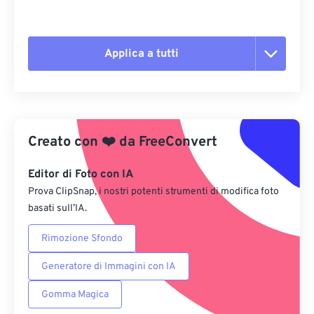
Applica a tutti
Reimposta tutte le opzioni
Applica da preimpostazione
Creato con
❤️
da
FreeConvert
Salva come predefinito
Editor di Foto con IA
Prova ClipSnap, i nostri potenti strumenti di modifica foto
basati sull’IA.
Rimozione Sfondo
Generatore di Immagini con IA
Gomma Magica