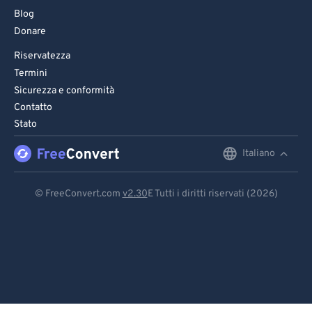
Blog
Donare
Riservatezza
Termini
Sicurezza e conformità
Contatto
Stato
Italiano
English
Deutsch
© FreeConvert.com
v2.30
E Tutti i diritti riservati (2026)
Español
Français
Português
Italiano