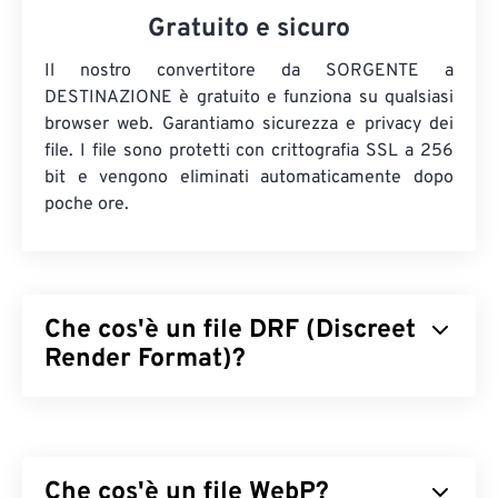
Gratuito e sicuro
Il nostro convertitore da SORGENTE a
DESTINAZIONE è gratuito e funziona su qualsiasi
browser web. Garantiamo sicurezza e privacy dei
file. I file sono protetti con crittografia SSL a 256
bit e vengono eliminati automaticamente dopo
poche ore.
Che cos'è un file DRF (Discreet
Render Format)?
Il Discreet Render Format (DRF) è un formato di
file per la modellazione e il rendering di videogiochi
e animazioni. È utilizzato esclusivamente da
3ds
Che cos'è un file WebP?
Max (3D Studio Max)
per creare contenuti 3D e