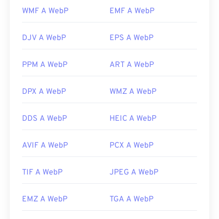
Pixelmator
e
Photopea
. Prova anche
Corel
WMF A WebP
EMF A WebP
PaintShop Pro
. Prima di utilizzare
IrfanView
,
Windows Photo Viewer
e
Adobe Photoshop
,
assicurati di installare i plugin per l'apertura di
DJV A WebP
EPS A WebP
WebP.
PPM A WebP
ART A WebP
Sviluppato da:
Google
Versione iniziale:
settembre 2010
DPX A WebP
WMZ A WebP
Link utili:
Articolo di Google Developer sulla compressione
DDS A WebP
HEIC A WebP
WebP
Strumenti WebP correlati:
AVIF A WebP
PCX A WebP
Utilizza il nostro
Selettore colori
per scegliere i
colori dalle immagini WebP
TIF A WebP
JPEG A WebP
EMZ A WebP
TGA A WebP