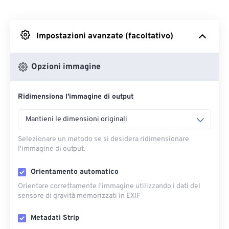
Da Dropbox
Impostazioni avanzate (facoltativo)
Da Google Drive
Opzioni immagine
Da OneDrive
Ridimensiona l'immagine di output
Dall'URL
Mantieni le dimensioni originali
Selezionare un metodo se si desidera ridimensionare
l'immagine di output.
Orientamento automatico
Orientare correttamente l'immagine utilizzando i dati del
sensore di gravità memorizzati in EXIF
Metadati Strip