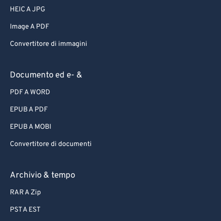
HEIC A JPG
Image A PDF
Convertitore di immagini
Documento ed e- &
PDF A WORD
EPUB A PDF
EPUB A MOBI
Convertitore di documenti
Archivio & tempo
RAR A Zip
PST A EST