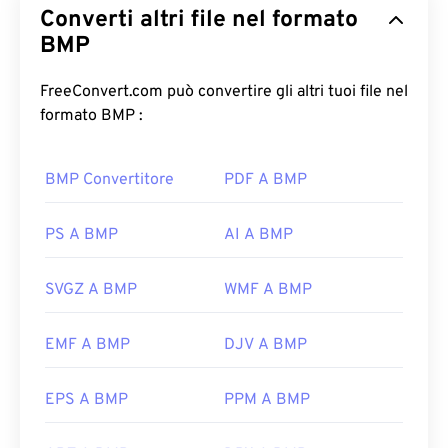
Converti altri file nel formato
generalmente senza alcuna compressione. BMP
utilizza una struttura dati a matrice di punti
BMP
chiamata
grafica raster
, che stabilisce la
profondità
di colore
dell'immagine. BMP è utilizzato
FreeConvert.com può convertire gli altri tuoi file nel
principalmente per la pubblicazione digitale di
formato BMP :
fotografie. Tuttavia, a causa della mancanza di
compressione, i file BMP sono solitamente di
BMP Convertitore
PDF A BMP
grandi dimensioni.
Come aprire un file BMP?
PS A BMP
AI A BMP
Il formato BMP può essere dipendente dal
SVGZ A BMP
WMF A BMP
dispositivo o indipendente. Il formato BMP si apre
facilmente nell'applicazione
Microsoft Paint
ed è
EMF A BMP
DJV A BMP
spesso associato ai sistemi operativi Microsoft.
Nonostante l'associazione con Microsoft, un
formato BMP indipendente dal dispositivo, o
DIB
,
EPS A BMP
PPM A BMP
può essere aperto su quasi tutti i dispositivi,
sistemi operativi o applicazioni.