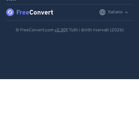
Italiano
English
Deutsch
© FreeConvert.com
v2.30
E Tutti i diritti riservati (2026)
Español
Français
Português
Italiano
Dutch
日本語
简体中文
繁體中文