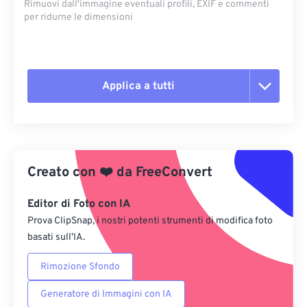
Rimuovi dall'immagine eventuali profili, EXIF ​​e commenti
per ridurne le dimensioni
Applica a tutti
Reimposta tutte le opzioni
Applica da preimpostazione
Creato con
❤️
da
FreeConvert
Salva come predefinito
Editor di Foto con IA
Prova ClipSnap, i nostri potenti strumenti di modifica foto
basati sull’IA.
Rimozione Sfondo
Generatore di Immagini con IA