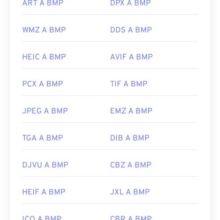
ART A BMP
DPX A BMP
WMZ A BMP
DDS A BMP
Oltre ad aprire i file BMP, è possibile utilizzarne
molte altre per crearli, come
Adobe Illustrator
. Se
è necessario convertire il file BMP in un'immagine
HEIC A BMP
AVIF A BMP
vettoriale, si consiglia di utilizzare
CorelDRAW
.
Altre applicazioni che possono aprire i file BMP
PCX A BMP
TIF A BMP
includono Adobe
Photoshop
, Microsoft
Photos
,
Apple Preview
,
Apple Photos
e
ColorStrokes
.
JPEG A BMP
EMZ A BMP
Sviluppato da:
Microsoft Corporation
TGA A BMP
DIB A BMP
Data di rilascio iniziale:
20 novembre 1985
DJVU A BMP
CBZ A BMP
Link utili:
https://en.wikipedia.org/wiki/BMP_file_format
HEIF A BMP
JXL A BMP
https://docs.microsoft.com/en-
us/windows/win32/gdi/bitmaps
ICO A BMP
CBR A BMP