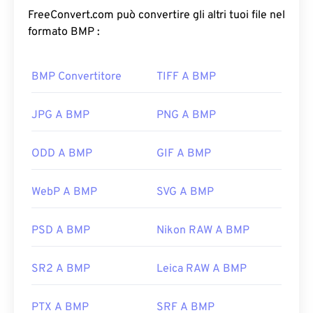
di colore
dell'immagine. BMP è utilizzato
FreeConvert.com può convertire gli altri tuoi file nel
principalmente per la pubblicazione digitale di
formato BMP :
fotografie. Tuttavia, a causa della mancanza di
compressione, i file BMP sono solitamente di
BMP Convertitore
TIFF A BMP
grandi dimensioni.
Come aprire un file BMP?
JPG A BMP
PNG A BMP
Il formato BMP può essere dipendente dal
ODD A BMP
GIF A BMP
dispositivo o indipendente. Il formato BMP si apre
facilmente nell'applicazione
Microsoft Paint
ed è
WebP A BMP
SVG A BMP
spesso associato ai sistemi operativi Microsoft.
Nonostante l'associazione con Microsoft, un
formato BMP indipendente dal dispositivo, o
DIB
,
PSD A BMP
Nikon RAW A BMP
può essere aperto su quasi tutti i dispositivi,
sistemi operativi o applicazioni.
SR2 A BMP
Leica RAW A BMP
PTX A BMP
SRF A BMP
Oltre ad aprire i file BMP, è possibile utilizzarne