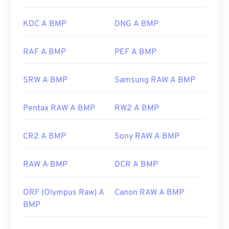
molte altre per crearli, come
Adobe Illustrator
. Se
è necessario convertire il file BMP in un'immagine
KDC A BMP
DNG A BMP
vettoriale, si consiglia di utilizzare
CorelDRAW
.
Altre applicazioni che possono aprire i file BMP
RAF A BMP
PEF A BMP
includono Adobe
Photoshop
, Microsoft
Photos
,
Apple Preview
,
Apple Photos
e
ColorStrokes
.
SRW A BMP
Samsung RAW A BMP
Sviluppato da:
Microsoft Corporation
Pentax RAW A BMP
RW2 A BMP
Data di rilascio iniziale:
20 novembre 1985
CR2 A BMP
Sony RAW A BMP
Link utili:
https://en.wikipedia.org/wiki/BMP_file_format
RAW A BMP
DCR A BMP
https://docs.microsoft.com/en-
us/windows/win32/gdi/bitmaps
ORF (Olympus Raw) A
Canon RAW A BMP
BMP