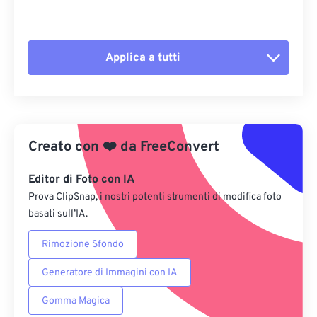
Applica a tutti
Reimposta tutte le opzioni
Applica da preimpostazione
Creato con
❤️
da
FreeConvert
Salva come predefinito
Editor di Foto con IA
Prova ClipSnap, i nostri potenti strumenti di modifica foto
basati sull’IA.
Rimozione Sfondo
Generatore di Immagini con IA
Gomma Magica