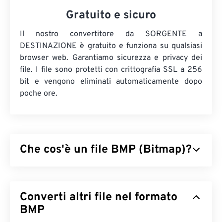
Gratuito e sicuro
Il nostro convertitore da SORGENTE a
DESTINAZIONE è gratuito e funziona su qualsiasi
browser web. Garantiamo sicurezza e privacy dei
file. I file sono protetti con crittografia SSL a 256
bit e vengono eliminati automaticamente dopo
poche ore.
Che cos'è un file BMP (Bitmap)?
Bitmap (BMP) è un formato di file
basato su pixel
che memorizza immagini bidimensionali,
Converti altri file nel formato
generalmente senza alcuna compressione. BMP
utilizza una struttura dati a matrice di punti
BMP
chiamata
grafica raster
, che stabilisce la
profondità