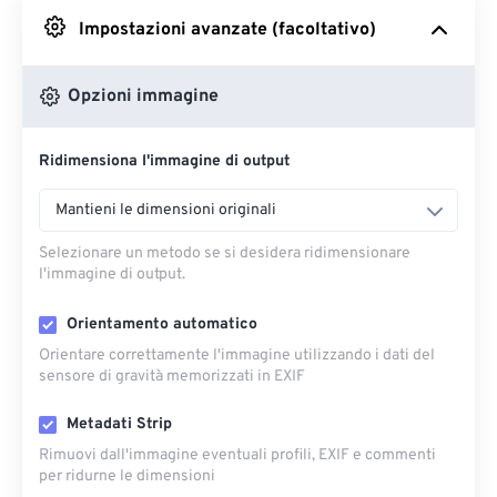
Impostazioni avanzate (facoltativo)
Da Google Drive
Opzioni immagine
Da OneDrive
Ridimensiona l'immagine di output
Dall'URL
Mantieni le dimensioni originali
Selezionare un metodo se si desidera ridimensionare
l'immagine di output.
Orientamento automatico
Orientare correttamente l'immagine utilizzando i dati del
sensore di gravità memorizzati in EXIF
Metadati Strip
Rimuovi dall'immagine eventuali profili, EXIF ​​e commenti
per ridurne le dimensioni