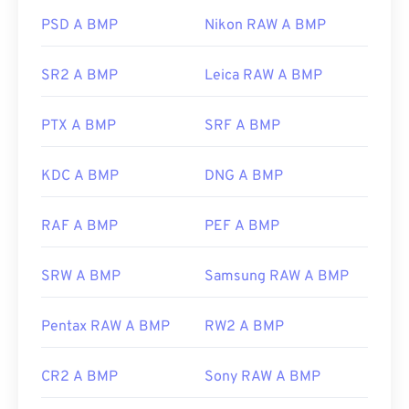
Nonostante l'associazione con Microsoft, un
formato BMP indipendente dal dispositivo, o
DIB
,
PSD A BMP
Nikon RAW A BMP
può essere aperto su quasi tutti i dispositivi,
sistemi operativi o applicazioni.
SR2 A BMP
Leica RAW A BMP
PTX A BMP
SRF A BMP
Oltre ad aprire i file BMP, è possibile utilizzarne
molte altre per crearli, come
Adobe Illustrator
. Se
è necessario convertire il file BMP in un'immagine
KDC A BMP
DNG A BMP
vettoriale, si consiglia di utilizzare
CorelDRAW
.
Altre applicazioni che possono aprire i file BMP
RAF A BMP
PEF A BMP
includono Adobe
Photoshop
, Microsoft
Photos
,
Apple Preview
,
Apple Photos
e
ColorStrokes
.
SRW A BMP
Samsung RAW A BMP
Sviluppato da:
Microsoft Corporation
Pentax RAW A BMP
RW2 A BMP
Data di rilascio iniziale:
20 novembre 1985
CR2 A BMP
Sony RAW A BMP
Link utili: