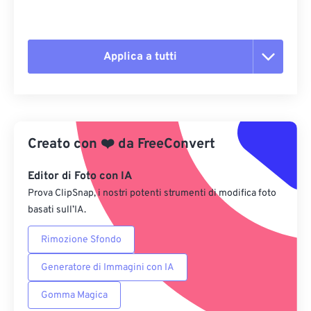
Applica a tutti
Reimposta tutte le opzioni
Applica da preimpostazione
Creato con
❤️
da
FreeConvert
Salva come predefinito
Editor di Foto con IA
Prova ClipSnap, i nostri potenti strumenti di modifica foto
basati sull’IA.
Rimozione Sfondo
Generatore di Immagini con IA
Gomma Magica