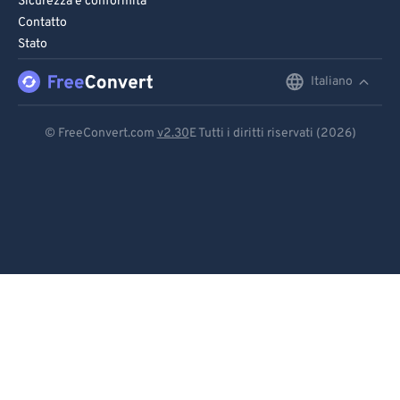
Sicurezza e conformità
Contatto
Stato
Italiano
English
Deutsch
© FreeConvert.com
v2.30
E Tutti i diritti riservati (2026)
Español
Français
Português
Italiano
Dutch
日本語
简体中文