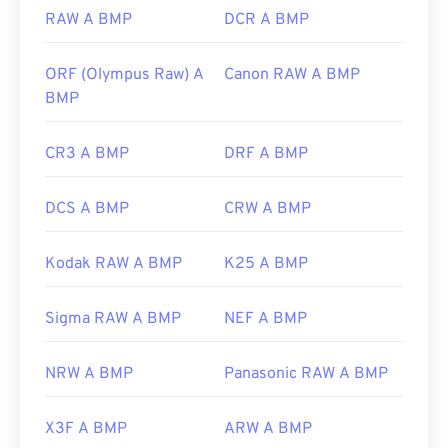
https://en.wikipedia.org/wiki/BMP_file_format
RAW A BMP
DCR A BMP
https://docs.microsoft.com/en-
us/windows/win32/gdi/bitmaps
ORF (Olympus Raw) A
Canon RAW A BMP
BMP
CR3 A BMP
DRF A BMP
DCS A BMP
CRW A BMP
Kodak RAW A BMP
K25 A BMP
Sigma RAW A BMP
NEF A BMP
NRW A BMP
Panasonic RAW A BMP
X3F A BMP
ARW A BMP