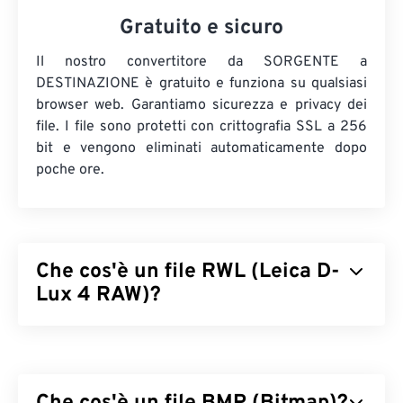
Gratuito e sicuro
Il nostro convertitore da SORGENTE a
DESTINAZIONE è gratuito e funziona su qualsiasi
browser web. Garantiamo sicurezza e privacy dei
file. I file sono protetti con crittografia SSL a 256
bit e vengono eliminati automaticamente dopo
poche ore.
Che cos'è un file RWL (Leica D-
Lux 4 RAW)?
Leica D-Lux 4 RAW (RWL) è il formato file raw
predefinito prodotto da una fotocamera
Leica D-
Lux 4.
I file Raw hanno lo stesso scopo dei
negativi
fisici prodotti su pellicola. Pertanto, la possibilità di