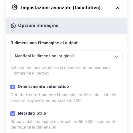
Impostazioni avanzate (facoltativo)
Da Google Drive
Opzioni immagine
Da OneDrive
Ridimensiona l'immagine di output
Dall'URL
Mantieni le dimensioni originali
Selezionare un metodo se si desidera ridimensionare
l'immagine di output.
Orientamento automatico
Orientare correttamente l'immagine utilizzando i dati del
sensore di gravità memorizzati in EXIF
Metadati Strip
Rimuovi dall'immagine eventuali profili, EXIF ​​e commenti
per ridurne le dimensioni