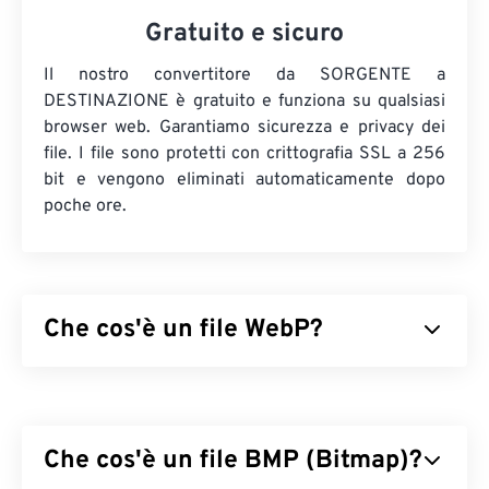
Gratuito e sicuro
Il nostro convertitore da SORGENTE a
DESTINAZIONE è gratuito e funziona su qualsiasi
browser web. Garantiamo sicurezza e privacy dei
file. I file sono protetti con crittografia SSL a 256
bit e vengono eliminati automaticamente dopo
poche ore.
Che cos'è un file WebP?
WebP è un tipo di file open source che utilizza
la
compressione predittiva
per creare immagini ideali
per pagine web e applicazioni mobili. Le immagini
Che cos'è un file BMP (Bitmap)?
WebP sono fino al 30% più piccole dei file
JPEG
(JPG)
e
Portable Network Graphics (PNG)
, con una