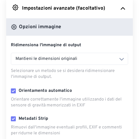
Impostazioni avanzate (facoltativo)
Da Google Drive
Opzioni immagine
Da OneDrive
Ridimensiona l'immagine di output
Dall'URL
Mantieni le dimensioni originali
Selezionare un metodo se si desidera ridimensionare
l'immagine di output.
Orientamento automatico
Orientare correttamente l'immagine utilizzando i dati del
sensore di gravità memorizzati in EXIF
Metadati Strip
Rimuovi dall'immagine eventuali profili, EXIF ​​e commenti
per ridurne le dimensioni