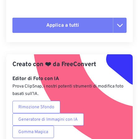
Applica a tutti
Reimposta tutte le opzioni
Applica da preimpostazione
Creato con
❤️
da
FreeConvert
Salva come predefinito
Editor di Foto con IA
Prova ClipSnap, i nostri potenti strumenti di modifica foto
basati sull’IA.
Rimozione Sfondo
Generatore di Immagini con IA
Gomma Magica