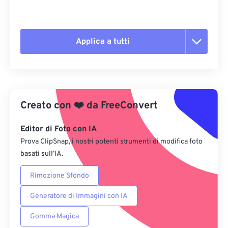
Applica a tutti
Reimposta tutte le opzioni
Applica da preimpostazione
Creato con
❤️
da
FreeConvert
Salva come predefinito
Editor di Foto con IA
Prova ClipSnap, i nostri potenti strumenti di modifica foto
basati sull’IA.
Rimozione Sfondo
Generatore di Immagini con IA
Gomma Magica