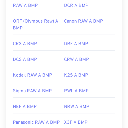
https://en.wikipedia.org/wiki/BMP_file_format
RAW A BMP
DCR A BMP
https://docs.microsoft.com/en-
us/windows/win32/gdi/bitmaps
ORF (Olympus Raw) A
Canon RAW A BMP
BMP
CR3 A BMP
DRF A BMP
DCS A BMP
CRW A BMP
Kodak RAW A BMP
K25 A BMP
Sigma RAW A BMP
RWL A BMP
NEF A BMP
NRW A BMP
Panasonic RAW A BMP
X3F A BMP