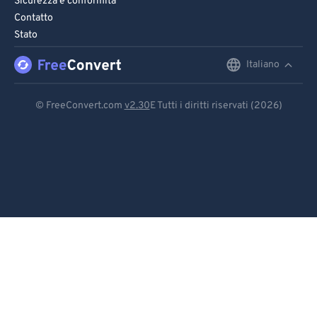
Sicurezza e conformità
Contatto
Stato
Italiano
English
Deutsch
© FreeConvert.com
v2.30
E Tutti i diritti riservati (2026)
Español
Français
Português
Italiano
Dutch
日本語
简体中文