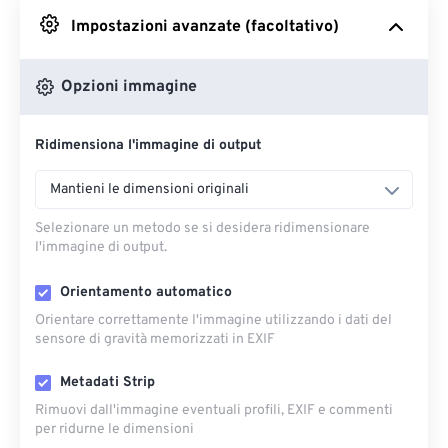
Impostazioni avanzate (facoltativo)
Da Google Drive
Opzioni immagine
Da OneDrive
Ridimensiona l'immagine di output
Dall'URL
Mantieni le dimensioni originali
Selezionare un metodo se si desidera ridimensionare
l'immagine di output.
Orientamento automatico
Orientare correttamente l'immagine utilizzando i dati del
sensore di gravità memorizzati in EXIF
Metadati Strip
Rimuovi dall'immagine eventuali profili, EXIF ​​e commenti
per ridurne le dimensioni