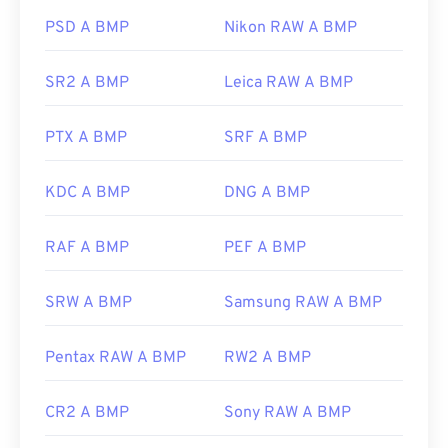
Nonostante l'associazione con Microsoft, un
è possibile convertirli singolarmente in altri
formato BMP indipendente dal dispositivo, o
DIB
,
PSD A BMP
Nikon RAW A BMP
formati, come
da CBZ a JPG
o
da CPZ a PDF.
può essere aperto su quasi tutti i dispositivi,
sistemi operativi o applicazioni.
SR2 A BMP
Leica RAW A BMP
Sviluppato da:
CDisplay
PTX A BMP
SRF A BMP
Oltre ad aprire i file BMP, è possibile utilizzarne
Versione iniziale:
1993
molte altre per crearli, come
Adobe Illustrator
. Se
Link utili:
è necessario convertire il file BMP in un'immagine
KDC A BMP
DNG A BMP
vettoriale, si consiglia di utilizzare
CorelDRAW
.
https://de.wikipedia.org/wiki/Comic-Book-Format
Altre applicazioni che possono aprire i file BMP
RAF A BMP
PEF A BMP
includono Adobe
Photoshop
, Microsoft
Photos
,
Apple Preview
,
Apple Photos
e
ColorStrokes
.
SRW A BMP
Samsung RAW A BMP
Sviluppato da:
Microsoft Corporation
Pentax RAW A BMP
RW2 A BMP
Data di rilascio iniziale:
20 novembre 1985
CR2 A BMP
Sony RAW A BMP
Link utili: