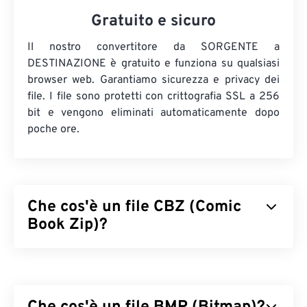
Gratuito e sicuro
Il nostro convertitore da SORGENTE a
DESTINAZIONE è gratuito e funziona su qualsiasi
browser web. Garantiamo sicurezza e privacy dei
file. I file sono protetti con crittografia SSL a 256
bit e vengono eliminati automaticamente dopo
poche ore.
Che cos'è un file CBZ (Comic
Book Zip)?
Comic Book Zip (CBZ) è un'estensione di file per i
file di fumetti digitali compressi e archiviati nel
formato ZIP. È possibile decomprimere CBZ
utilizzando
un'utilità ZIP
come qualsiasi altro file