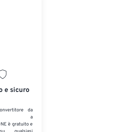
o e sicuro
onvertitore da
ENTE a
E è gratuito e
su qualsiasi