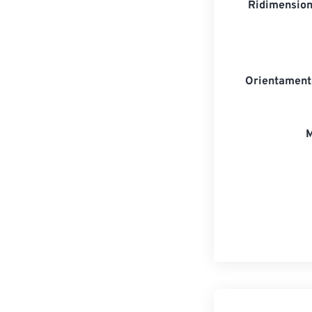
Ridimension
Orientament
M