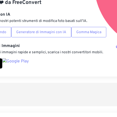
❤️
da
FreeConvert
Salva come p
con IA
nostri potenti strumenti di modifica foto basati sull’IA.
ondo
Generatore di Immagini con IA
Gomma Magica
i Immagini
 immagini rapide e semplici, scarica i nostri convertitori mobili.