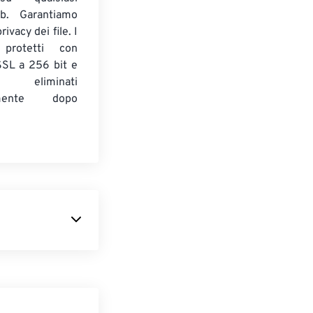
b. Garantiamo
ivacy dei file. I
 protetti con
 SSL a 256 bit e
 eliminati
amente dopo
e memorizza
era
DC50
di
arge-coupled
 rispetto alle