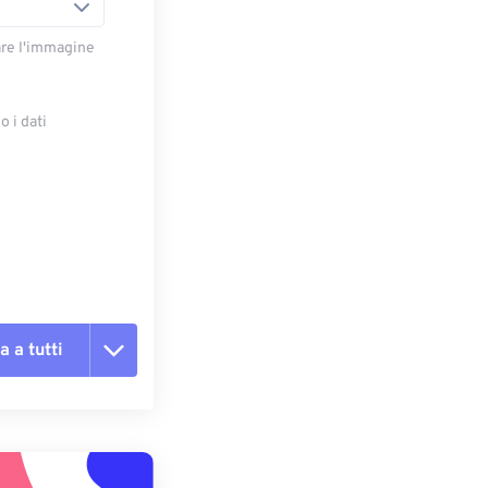
are l'immagine
 i dati
e
a a tutti
te le opzioni
reimpostazione