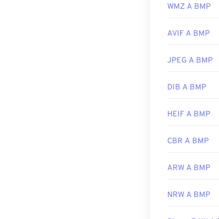
CorelDRAW
. A
WMZ A BMP
Microsoft
Phot
AVIF A BMP
Sviluppato da:
JPEG A BMP
Data di rilascio
Link utili:
DIB A BMP
https://en.wik
HEIF A BMP
https://docs.
CBR A BMP
ARW A BMP
NRW A BMP