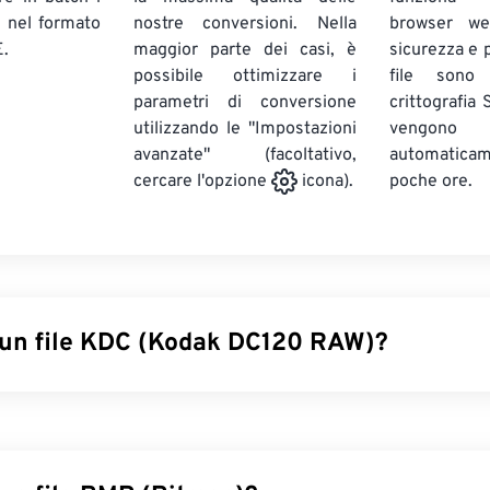
E
nel formato
nostre conversioni. Nella
browser we
.
maggior parte dei casi, è
sicurezza e pr
possibile ottimizzare i
file sono
parametri di conversione
crittografia
utilizzando le "Impostazioni
vengono
avanzate" (facoltativo,
automatic
poche ore.
cercare l'opzione
icona).
 un file KDC (Kodak DC120 RAW)?
gital Camera RAW (KDC) è un formato di file
RAW
obsoleto ch
ri a 24 bit
. Il KDC è stato inizialmente prodotto dalla fotocam
tato adottato anche sulla
DC120
, dotata di un
sensore CCD (ch
 x 960
pixel
. All'epoca, il KDC rappresentava un miglioramento