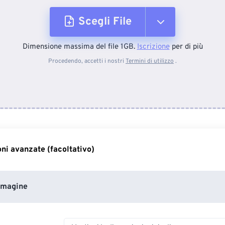
Scegli File
Dimensione massima del file 1GB.
Iscrizione
per di più
Dal dispositivo
Procedendo, accetti i nostri
Termini di utilizzo
.
Da Dropbox
Da Google Drive
ni avanzate (facoltativo)
Da OneDrive
mmagine
Dall'URL