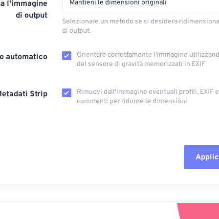
Mantieni le dimensioni originali
a l'immagine
di output
Selezionare un metodo se si desidera ridimension
di output.
Orientare correttamente l'immagine utilizzando
o automatico
del sensore di gravità memorizzati in EXIF
Rimuovi dall'immagine eventuali profili, EXIF ​​
etadati Strip
commenti per ridurne le dimensioni
Applic
Reimposta tut
Applica da p