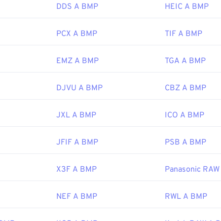
ltre applicazioni che possono aprire i file BMP includono Adob
DDS A BMP
HEIC A BMP
os
,
Apple Preview
,
Apple Photos
e
ColorStrokes
.
PCX A BMP
TIF A BMP
Microsoft Corporation
EMZ A BMP
TGA A BMP
 iniziale:
20 novembre 1985
DJVU A BMP
CBZ A BMP
ipedia.org/wiki/BMP_file_format
JXL A BMP
ICO A BMP
microsoft.com/en-us/windows/win32/gdi/bitmaps
JFIF A BMP
PSB A BMP
X3F A BMP
Panasonic RAW
NEF A BMP
RWL A BMP