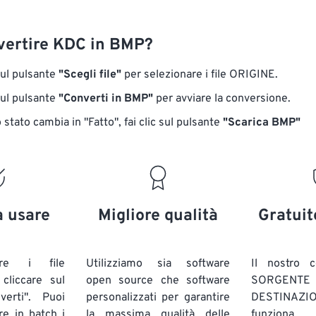
ertire KDC in BMP?
sul pulsante
"Scegli file"
per selezionare i file ORIGINE.
sul pulsante
"Converti in BMP"
per avviare la conversione.
stato cambia in "Fatto", fai clic sul pulsante
"Scarica BMP"
a usare
Migliore qualità
Gratuit
are i file
Utilizziamo sia software
Il nostro c
liccare sul
open source che software
SORG
verti". Puoi
personalizzati per garantire
DESTINAZION
ire in batch
i
la massima qualità delle
funziona 