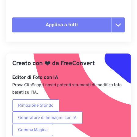
Applica a tutti
Reimposta tutte le opzioni
Applica da preimpostazione
Creato con
❤️
da
FreeConvert
Salva come predefinito
Editor di Foto con IA
Prova ClipSnap, i nostri potenti strumenti di modifica foto
basati sull’IA.
Rimozione Sfondo
Generatore di Immagini con IA
Gomma Magica