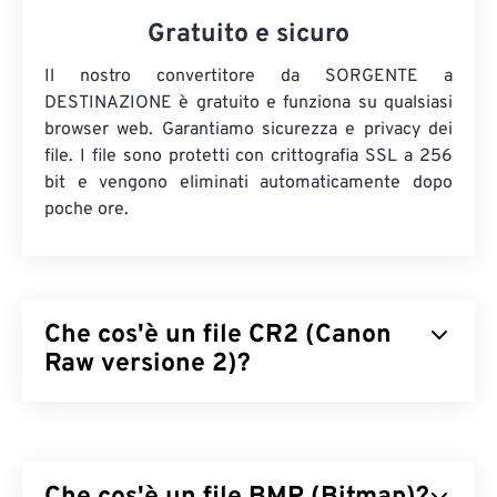
Gratuito e sicuro
Il nostro convertitore da SORGENTE a
DESTINAZIONE è gratuito e funziona su qualsiasi
browser web. Garantiamo sicurezza e privacy dei
file. I file sono protetti con crittografia SSL a 256
bit e vengono eliminati automaticamente dopo
poche ore.
Che cos'è un file CR2 (Canon
Raw versione 2)?
Canon Raw Versione 2 (CR2) è un formato di file
negativo digitale
che conserva tutte le informazioni
sull'immagine, così come sono state registrate da
una fotocamera digitale Canon. Le immagini di