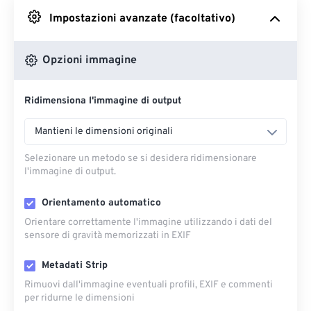
Impostazioni avanzate (facoltativo)
Da Google Drive
Opzioni immagine
Da OneDrive
Ridimensiona l'immagine di output
Dall'URL
Mantieni le dimensioni originali
Selezionare un metodo se si desidera ridimensionare
l'immagine di output.
Orientamento automatico
Orientare correttamente l'immagine utilizzando i dati del
sensore di gravità memorizzati in EXIF
Metadati Strip
Rimuovi dall'immagine eventuali profili, EXIF ​​e commenti
per ridurne le dimensioni