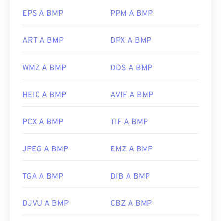
Nonostante l'associazione con Microsoft, un
JPG
.
formato BMP indipendente dal dispositivo, o
DIB
,
EPS A BMP
PPM A BMP
può essere aperto su quasi tutti i dispositivi,
sistemi operativi o applicazioni.
ART A BMP
DPX A BMP
Sviluppato da:
Canon, Inc.
Versione iniziale:
2004
WMZ A BMP
DDS A BMP
Oltre ad aprire i file BMP, è possibile utilizzarne
molte altre per crearli, come
Adobe Illustrator
. Se
è necessario convertire il file BMP in un'immagine
HEIC A BMP
AVIF A BMP
vettoriale, si consiglia di utilizzare
CorelDRAW
.
Altre applicazioni che possono aprire i file BMP
PCX A BMP
TIF A BMP
includono Adobe
Photoshop
, Microsoft
Photos
,
Apple Preview
,
Apple Photos
e
ColorStrokes
.
JPEG A BMP
EMZ A BMP
Sviluppato da:
Microsoft Corporation
TGA A BMP
DIB A BMP
Data di rilascio iniziale:
20 novembre 1985
DJVU A BMP
CBZ A BMP
Link utili: