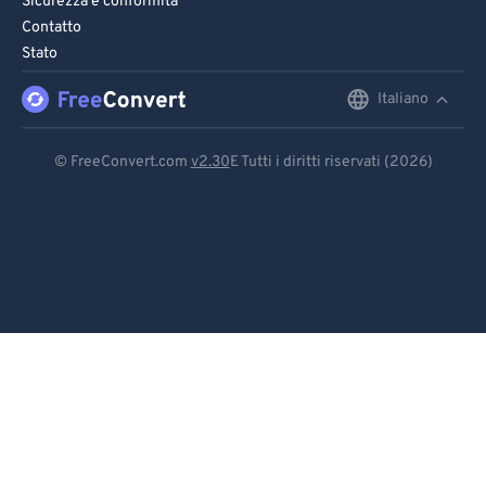
Sicurezza e conformità
Contatto
Stato
Italiano
English
Deutsch
© FreeConvert.com
v2.30
E Tutti i diritti riservati (2026)
Español
Français
Português
Italiano
Dutch
日本語
简体中文