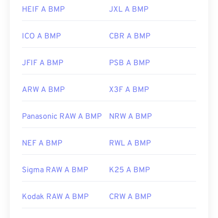
https://en.wikipedia.org/wiki/BMP_file_format
HEIF A BMP
JXL A BMP
https://docs.microsoft.com/en-
us/windows/win32/gdi/bitmaps
ICO A BMP
CBR A BMP
JFIF A BMP
PSB A BMP
ARW A BMP
X3F A BMP
Panasonic RAW A BMP
NRW A BMP
NEF A BMP
RWL A BMP
Sigma RAW A BMP
K25 A BMP
Kodak RAW A BMP
CRW A BMP