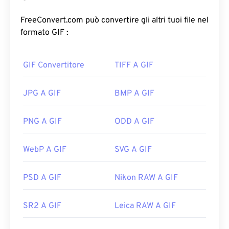
non compresso, il GIF utilizza
una compressione
senza perdita di dati
e supporta l'animazione senza
FreeConvert.com può convertire gli altri tuoi file nel
audio. L'uso più comune del GIF è in forma animata
formato GIF :
come pubblicità, risposte basate sulle emozioni sui
social media e meme, che spesso diventano virali
GIF Convertitore
TIFF A GIF
su Internet.
Come aprire un file GIF?
JPG A GIF
BMP A GIF
Quasi tutti i browser web supportano il formato
PNG A GIF
ODD A GIF
GIF, il che gli conferisce un netto vantaggio
rispetto ad altri formati di immagine, come PNG.
WebP A GIF
SVG A GIF
Inoltre, il formato GIF si apre sui dispositivi mobili
Apple, inclusi iPhone e iPad, il che lo rende più
diffuso di
Adobe Flash
.
PSD A GIF
Nikon RAW A GIF
SR2 A GIF
Leica RAW A GIF
Le GIF si aprono facilmente su quasi tutte le
applicazioni di visualizzazione immagini, browser