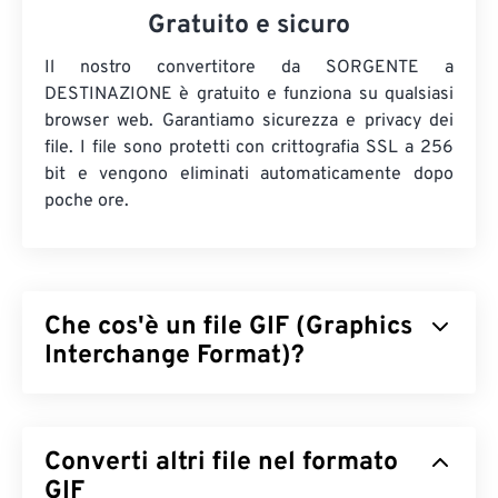
Gratuito e sicuro
Il nostro convertitore da SORGENTE a
DESTINAZIONE è gratuito e funziona su qualsiasi
browser web. Garantiamo sicurezza e privacy dei
file. I file sono protetti con crittografia SSL a 256
bit e vengono eliminati automaticamente dopo
poche ore.
Che cos'è un file GIF (Graphics
Interchange Format)?
Il Graphics Interchange Format (GIF) è un tipo di
formato di file bitmap che si basa sui
pixel
per
Converti altri file nel formato
creare immagini semplici utilizzando il
modello di
colore RGB
GIF
. A differenza del formato di file
BMP