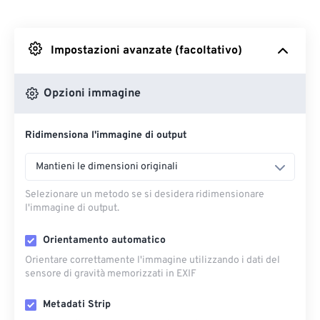
Da Dropbox
Impostazioni avanzate (facoltativo)
Da Google Drive
Opzioni immagine
Da OneDrive
Ridimensiona l'immagine di output
Dall'URL
Mantieni le dimensioni originali
Selezionare un metodo se si desidera ridimensionare
l'immagine di output.
Orientamento automatico
Orientare correttamente l'immagine utilizzando i dati del
sensore di gravità memorizzati in EXIF
Metadati Strip