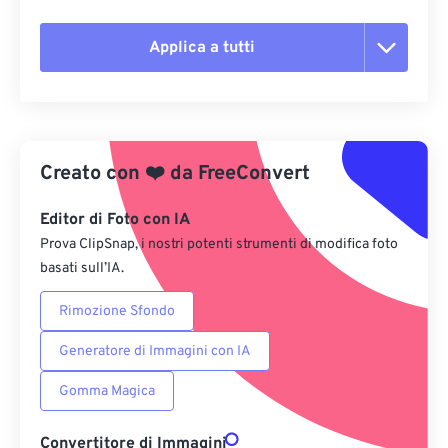
Applica a tutti
Reimposta tutte le opzioni
Applica da preimpostazione
Creato con
❤️
da
FreeConvert
Salva come predefinito
Editor di Foto con IA
Prova ClipSnap, i nostri potenti strumenti di modifica foto
basati sull’IA.
Rimozione Sfondo
Generatore di Immagini con IA
Gomma Magica
Convertitore di Immagini