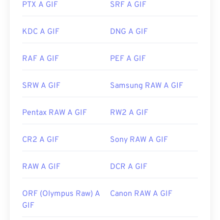
PTX A GIF
SRF A GIF
web e sistemi operativi. Per aprire una GIF per
modificarla, utilizza un'applicazione come
Adobe
Photoshop
. Su Windows, apri le GIF con
Microsoft
KDC A GIF
DNG A GIF
Foto
, Adobe
Photoshop Elements
, Roxio Creator
NXT Pro
e altri. Su macOS, utilizza i visualizzatori e
RAF A GIF
PEF A GIF
gli editor di immagini Adobe, incluso
Adobe
Illustrator
.
SRW A GIF
Samsung RAW A GIF
Sviluppato da:
CompuServe, Inc.
Pentax RAW A GIF
RW2 A GIF
Data di rilascio iniziale:
15 giugno 1987
CR2 A GIF
Sony RAW A GIF
Link utili:
https://en.wikipedia.org/wiki/GIF
RAW A GIF
DCR A GIF
ORF (Olympus Raw) A
Canon RAW A GIF
GIF