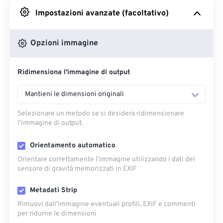
Impostazioni avanzate (facoltativo)
Da Google Drive
Opzioni immagine
Da OneDrive
Ridimensiona l'immagine di output
Dall'URL
Mantieni le dimensioni originali
Selezionare un metodo se si desidera ridimensionare
l'immagine di output.
Orientamento automatico
Orientare correttamente l'immagine utilizzando i dati del
sensore di gravità memorizzati in EXIF
Metadati Strip
Rimuovi dall'immagine eventuali profili, EXIF ​​e commenti
per ridurne le dimensioni