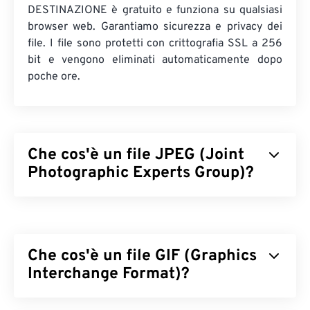
DESTINAZIONE è gratuito e funziona su qualsiasi
browser web. Garantiamo sicurezza e privacy dei
file. I file sono protetti con crittografia SSL a 256
bit e vengono eliminati automaticamente dopo
poche ore.
Che cos'è un file JPEG (Joint
Photographic Experts Group)?
JPEG (Joint Photographic Experts Group) è un
formato di file universale che utilizza un algoritmo
per comprimere fotografie e grafica. La notevole
Che cos'è un file GIF (Graphics
compressione offerta da JPEG è la ragione del suo
ampio utilizzo. Pertanto, le dimensioni
Interchange Format)?
relativamente ridotte dei file JPEG li rendono ideali
per il trasporto su Internet e l'utilizzo sui siti web.
Il Graphics Interchange Format (GIF) è un tipo di