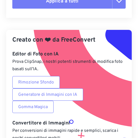
Applica a tutti
Reimposta tutte le opzioni
Applica da preimpostazione
Creato con
❤️
da
FreeConvert
Salva come predefinito
Editor di Foto con IA
Prova ClipSnap, i nostri potenti strumenti di modifica foto
basati sull’IA.
Rimozione Sfondo
Generatore di Immagini con IA
Gomma Magica
Convertitore di Immagini
Per conversioni di immagini rapide e semplici, scarica i