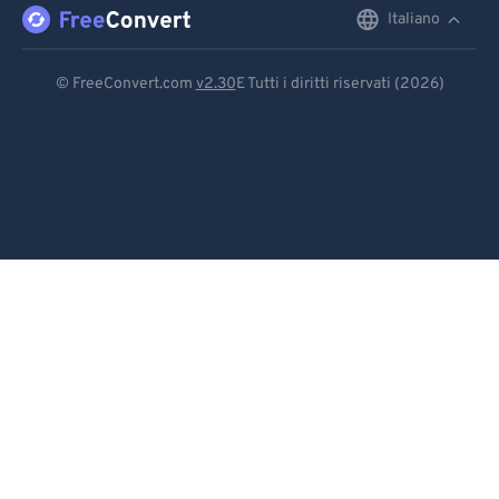
Italiano
English
Deutsch
© FreeConvert.com
v2.30
E Tutti i diritti riservati (2026)
Español
Français
Português
Italiano
Dutch
日本語
简体中文
繁體中文
한국어