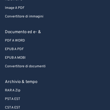
Image A PDF
Convertitore di immagini
Documento ed e- &
PDF A WORD
EPUB A PDF
EPUB A MOBI
Convertitore di documenti
Archivio & tempo
RAR A Zip
PST A EST
CST A EST