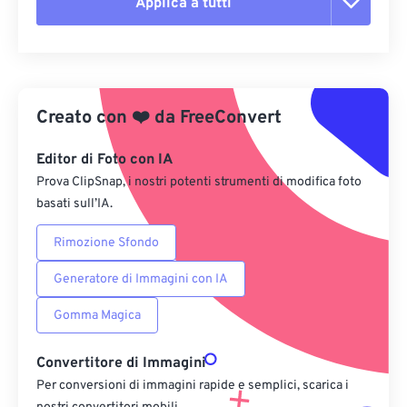
Applica a tutti
Reimposta tutte le opzioni
Applica da preimpostazione
Creato con
❤️
da
FreeConvert
Salva come predefinito
Editor di Foto con IA
Prova ClipSnap, i nostri potenti strumenti di modifica foto
basati sull’IA.
Rimozione Sfondo
Generatore di Immagini con IA
Gomma Magica
Convertitore di Immagini
Per conversioni di immagini rapide e semplici, scarica i