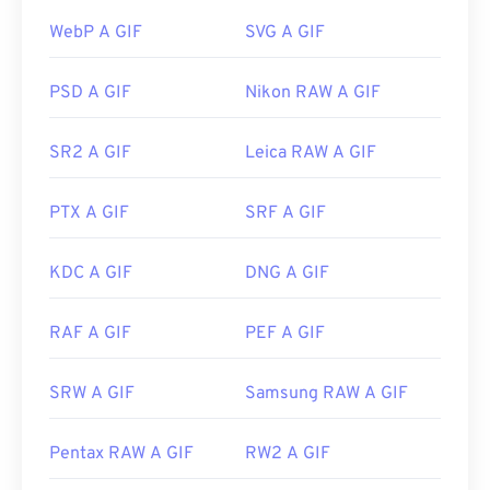
rispetto ad altri formati di immagine, come PNG.
WebP A GIF
SVG A GIF
Inoltre, il formato GIF si apre sui dispositivi mobili
Apple, inclusi iPhone e iPad, il che lo rende più
diffuso di
Adobe Flash
.
PSD A GIF
Nikon RAW A GIF
SR2 A GIF
Leica RAW A GIF
Le GIF si aprono facilmente su quasi tutte le
applicazioni di visualizzazione immagini, browser
PTX A GIF
SRF A GIF
web e sistemi operativi. Per aprire una GIF per
modificarla, utilizza un'applicazione come
Adobe
Photoshop
. Su Windows, apri le GIF con
Microsoft
KDC A GIF
DNG A GIF
Foto
, Adobe
Photoshop Elements
, Roxio Creator
NXT Pro
e altri. Su macOS, utilizza i visualizzatori e
RAF A GIF
PEF A GIF
gli editor di immagini Adobe, incluso
Adobe
Illustrator
.
SRW A GIF
Samsung RAW A GIF
Sviluppato da:
CompuServe, Inc.
Pentax RAW A GIF
RW2 A GIF
Data di rilascio iniziale:
15 giugno 1987