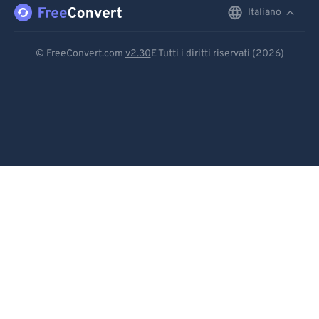
Italiano
English
Deutsch
© FreeConvert.com
v2.30
E Tutti i diritti riservati (2026)
Español
Français
Português
Italiano
Dutch
日本語
简体中文
繁體中文
한국어