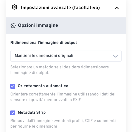
Impostazioni avanzate (facoltativo)
Da Google Drive
Opzioni immagine
Da OneDrive
Ridimensiona l'immagine di output
Dall'URL
Mantieni le dimensioni originali
Selezionare un metodo se si desidera ridimensionare
l'immagine di output.
Orientamento automatico
Orientare correttamente l'immagine utilizzando i dati del
sensore di gravità memorizzati in EXIF
Metadati Strip
Rimuovi dall'immagine eventuali profili, EXIF ​​e commenti
per ridurne le dimensioni