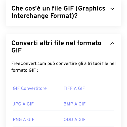
Che cos'è un file GIF (Graphics
Interchange Format)?
Il Graphics Interchange Format (GIF) è un tipo di
formato di file bitmap che si basa sui
pixel
per
Converti altri file nel formato
creare immagini semplici utilizzando il
modello di
colore RGB
GIF
. A differenza del formato di file
BMP
non compresso, il GIF utilizza
una compressione
senza perdita di dati
e supporta l'animazione senza
FreeConvert.com può convertire gli altri tuoi file nel
audio. L'uso più comune del GIF è in forma animata
formato GIF :
come pubblicità, risposte basate sulle emozioni sui
social media e meme, che spesso diventano virali
GIF Convertitore
TIFF A GIF
su Internet.
Come aprire un file GIF?
JPG A GIF
BMP A GIF
Quasi tutti i browser web supportano il formato
PNG A GIF
ODD A GIF
GIF, il che gli conferisce un netto vantaggio