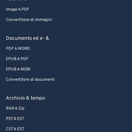
Image A PDF
Convertitore di immagini
Documento ed e- &
PDF A WORD
EPUB A PDF
EPUB A MOBI
Convertitore di documenti
Archivio & tempo
RAR A Zip
PST A EST
CST A EST