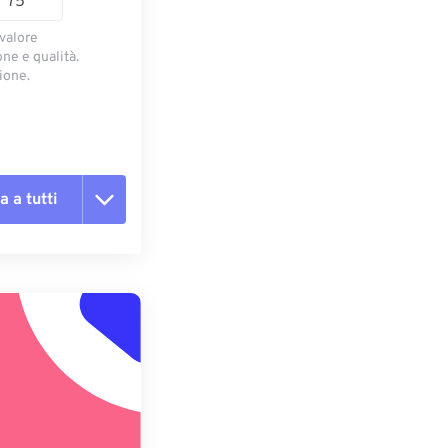
 valore
ne e qualità.
ione.
a a tutti
te le opzioni
reimpostazione
redefinito