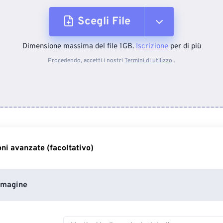
Scegli File
Dimensione massima del file 1GB.
Iscrizione
per di più
Dal dispositivo
Procedendo, accetti i nostri
Termini di utilizzo
.
Da Dropbox
Da Google Drive
ni avanzate (facoltativo)
Da OneDrive
mmagine
Dall'URL