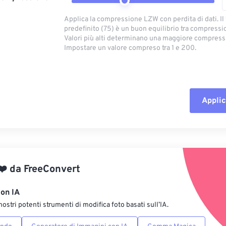
Applica la compressione LZW con perdita di dati. Il
predefinito (75) è un buon equilibrio tra compressio
Valori più alti determinano una maggiore compress
Impostare un valore compreso tra 1 e 200.
Applic
Reimposta tut
Applica da p
❤️
da
FreeConvert
Salva come p
con IA
nostri potenti strumenti di modifica foto basati sull’IA.