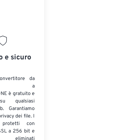
o e sicuro
onvertitore da
ENTE a
E è gratuito e
su qualsiasi
b. Garantiamo
ivacy dei file. I
 protetti con
 SSL a 256 bit e
 eliminati