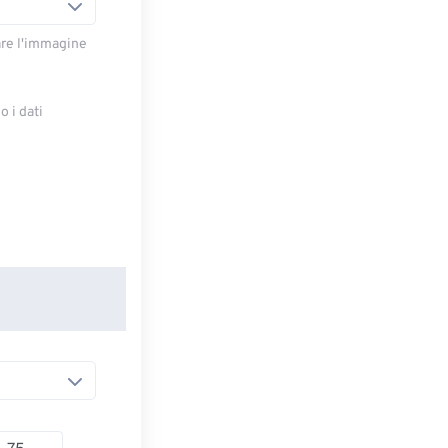
are l'immagine
 i dati
e