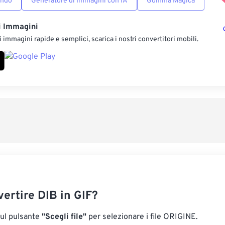
ondo
Generatore di Immagini con IA
Gomma Magica
i Immagini
 immagini rapide e semplici, scarica i nostri convertitori mobili.
ertire DIB in GIF?
sul pulsante
"Scegli file"
per selezionare i file ORIGINE.