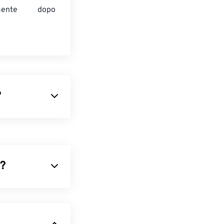
amente dopo
?
izzato
'utilizzo di una
m-up e top-
e compresso,
)?
 un eccellente
basa sui
pixel
za del formato
ati
e supporta