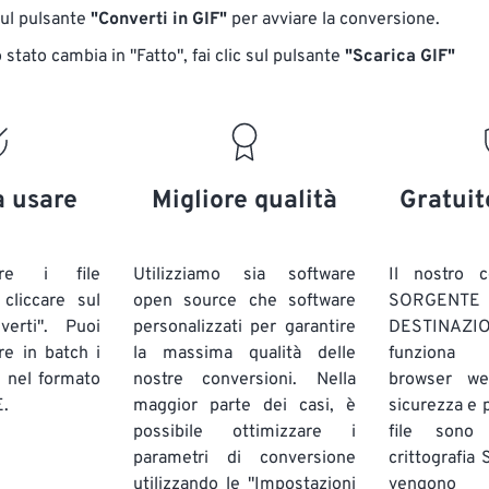
sul pulsante
"Converti in GIF"
per avviare la conversione.
stato cambia in "Fatto", fai clic sul pulsante
"Scarica GIF"
a usare
Migliore qualità
Gratuit
are i file
Utilizziamo sia software
Il nostro c
liccare sul
open source che software
SORG
verti". Puoi
personalizzati per garantire
DESTINAZION
ire in batch
i
la massima qualità delle
funziona 
E
nel formato
nostre conversioni. Nella
browser we
.
maggior parte dei casi, è
sicurezza e pr
possibile ottimizzare i
file sono
parametri di conversione
crittografia
utilizzando le "Impostazioni
vengono