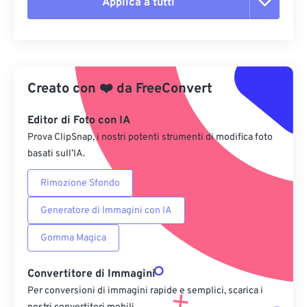
Applica a tutti
Reimposta tutte le opzioni
Applica da preimpostazione
Creato con
❤️
da
FreeConvert
Salva come predefinito
Editor di Foto con IA
Prova ClipSnap, i nostri potenti strumenti di modifica foto
basati sull’IA.
Rimozione Sfondo
Generatore di Immagini con IA
Gomma Magica
Convertitore di Immagini
Per conversioni di immagini rapide e semplici, scarica i