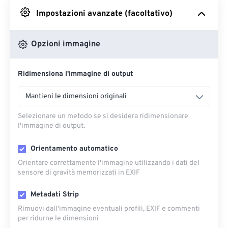
Impostazioni avanzate (facoltativo)
Da Google Drive
Opzioni immagine
Da OneDrive
Ridimensiona l'immagine di output
Dall'URL
Mantieni le dimensioni originali
Selezionare un metodo se si desidera ridimensionare
l'immagine di output.
Orientamento automatico
Orientare correttamente l'immagine utilizzando i dati del
sensore di gravità memorizzati in EXIF
Metadati Strip
Rimuovi dall'immagine eventuali profili, EXIF ​​e commenti
per ridurne le dimensioni