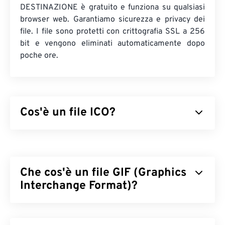
DESTINAZIONE è gratuito e funziona su qualsiasi
browser web. Garantiamo sicurezza e privacy dei
file. I file sono protetti con crittografia SSL a 256
bit e vengono eliminati automaticamente dopo
poche ore.
Cos'è un file ICO?
I file ICO contengono immagini basate su pixel che
possono avere una risoluzione massima di 256 x
256 pixel, colori a 24 bit e trasparenza a 8 bit. I file
Che cos'è un file GIF (Graphics
ICO offrono un comodo spazio in cui archiviare e
ridimensionare le immagini necessarie per
Interchange Format)?
visualizzare le icone, in modo che gli utenti
Windows possano associare un'immagine a
Il Graphics Interchange Format (GIF) è un tipo di
un'applicazione.
formato di file bitmap che si basa sui
pixel
per