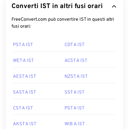
Converti IST in altri fusi orari
FreeConvert.com può convertire IST in questi altri
fusi orari:
PST A IST
CDT A IST
WET A IST
ACST A IST
AEST A IST
NZST A IST
SAST A IST
SST A IST
CST A IST
PST A IST
AKST A IST
WIB A IST