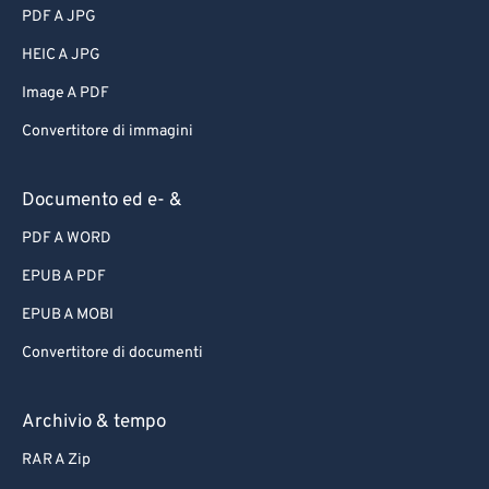
PDF A JPG
HEIC A JPG
Image A PDF
Convertitore di immagini
Documento ed e- &
PDF A WORD
EPUB A PDF
EPUB A MOBI
Convertitore di documenti
Archivio & tempo
RAR A Zip