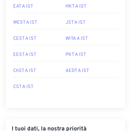
EAT A IST
HKT A IST
WEST A IST
JST A IST
CEST A IST
WITA A IST
EEST A IST
PKT A IST
ChST A IST
AEDT A IST
CST A IST
I tuoi dati, la nostra priorità