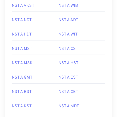
NST A AKST
NST A WIB
NST A NDT
NST A ADT
NST A HDT
NST A WIT
NST A MST
NST A CST
NST A MSK
NST A HST
NST A GMT
NST A EST
NST A BST
NST A CET
NST A KST
NST A MDT