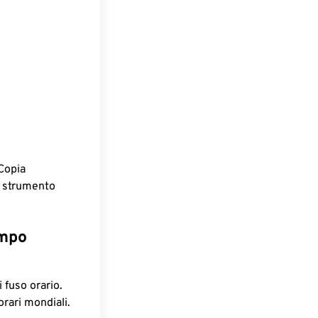
Copia
o strumento
empo
 fuso orario.
orari mondiali.