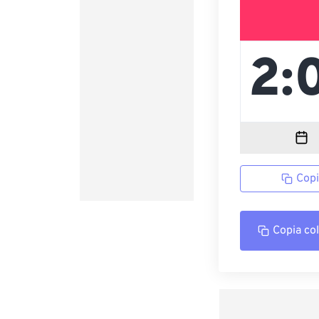
Copi
Copia co