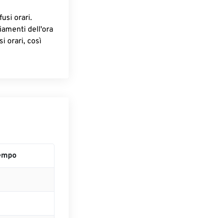
fusi orari.
iamenti dell'ora
i orari, così
empo