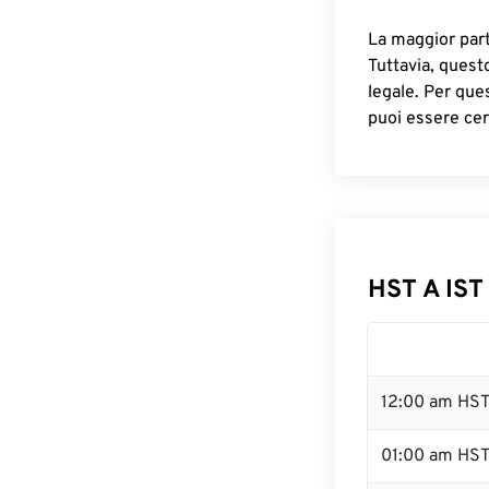
La maggior parte
Tuttavia, quest
legale. Per que
puoi essere cer
HST A IST
12:00 am HST
01:00 am HS