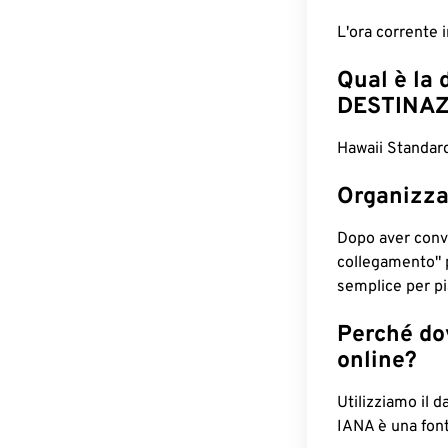
L'ora corrente
Qual è la 
DESTINAZ
Hawaii Standard
Organizza
Dopo aver conv
collegamento" 
semplice per pia
Perché dov
online?
Utilizziamo il d
IANA è una font