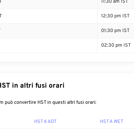
T
11:30 am IST
T
12:30 pm IST
T
01:30 pm IST
02:30 pm IST
ST in altri fusi orari
 può convertire HST in questi altri fusi orari:
HST A ADT
HST A WET