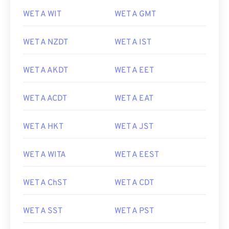
WET A WIT
WET A GMT
WET A NZDT
WET A IST
WET A AKDT
WET A EET
WET A ACDT
WET A EAT
WET A HKT
WET A JST
WET A WITA
WET A EEST
WET A ChST
WET A CDT
WET A SST
WET A PST