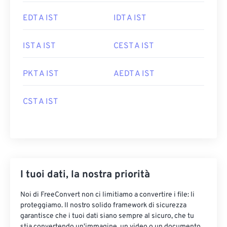
EDT A IST
IDT A IST
IST A IST
CEST A IST
PKT A IST
AEDT A IST
CST A IST
I tuoi dati, la nostra priorità
Noi di FreeConvert non ci limitiamo a convertire i file: li
proteggiamo. Il nostro solido framework di sicurezza
garantisce che i tuoi dati siano sempre al sicuro, che tu
stia convertendo un'immagine, un video o un documento.