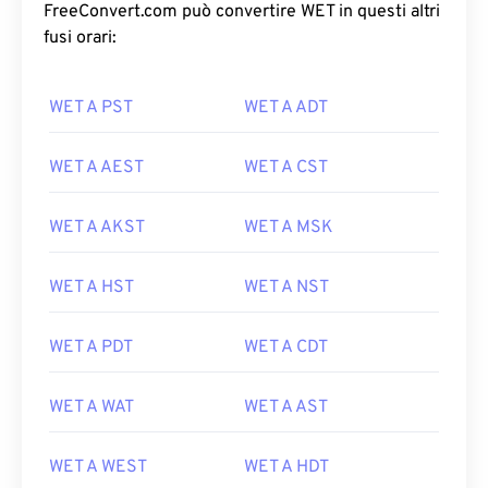
FreeConvert.com può convertire WET in questi altri
fusi orari:
WET A PST
WET A ADT
WET A AEST
WET A CST
WET A AKST
WET A MSK
WET A HST
WET A NST
WET A PDT
WET A CDT
WET A WAT
WET A AST
WET A WEST
WET A HDT