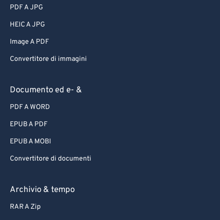
PDF A JPG
HEIC A JPG
Image A PDF
Convertitore di immagini
Documento ed e- &
PDF A WORD
EPUB A PDF
EPUB A MOBI
Convertitore di documenti
Archivio & tempo
RAR A Zip