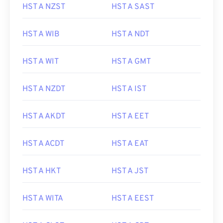
HST A NZST
HST A SAST
HST A WIB
HST A NDT
HST A WIT
HST A GMT
HST A NZDT
HST A IST
HST A AKDT
HST A EET
HST A ACDT
HST A EAT
HST A HKT
HST A JST
HST A WITA
HST A EEST