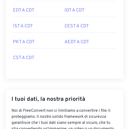
EDT A CDT
IDT A CDT
IST A CDT
CEST A CDT
PKT A CDT
AEDT A CDT
CST A CDT
I tuoi dati, la nostra priorità
Noi di FreeConvert non ci limitiamo a convertire i file: li
proteggiamo. Il nostro solido framework di sicurezza
garantisce che i tuoi dati siano sempre al sicuro, che tu
stia convertendo un'immagine, un video o un documento.