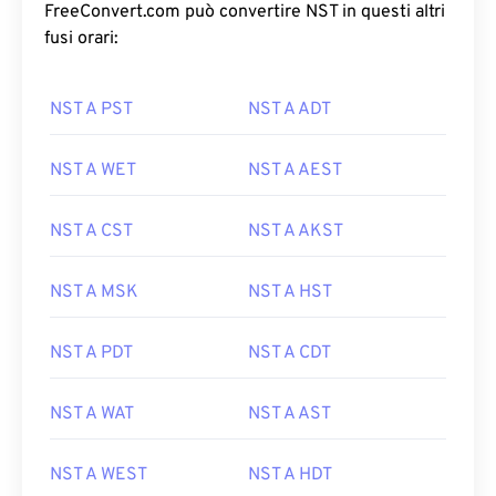
FreeConvert.com può convertire NST in questi altri
fusi orari:
NST A PST
NST A ADT
NST A WET
NST A AEST
NST A CST
NST A AKST
NST A MSK
NST A HST
NST A PDT
NST A CDT
NST A WAT
NST A AST
NST A WEST
NST A HDT