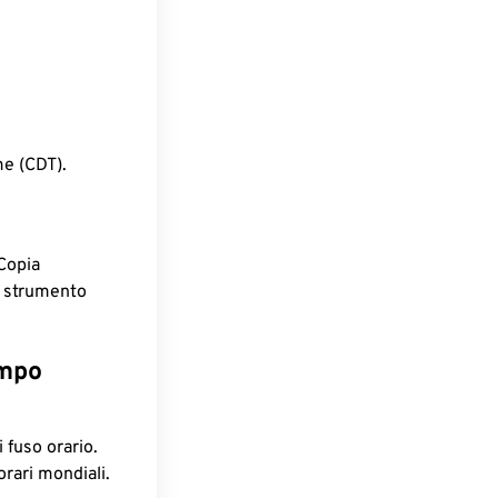
e (CDT).
Copia
o strumento
empo
 fuso orario.
orari mondiali.