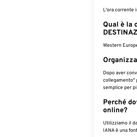
L'ora corrente
Qual è la 
DESTINAZ
Western Europe
Organizza
Dopo aver conv
collegamento" 
semplice per pia
Perché dov
online?
Utilizziamo il d
IANA è una font