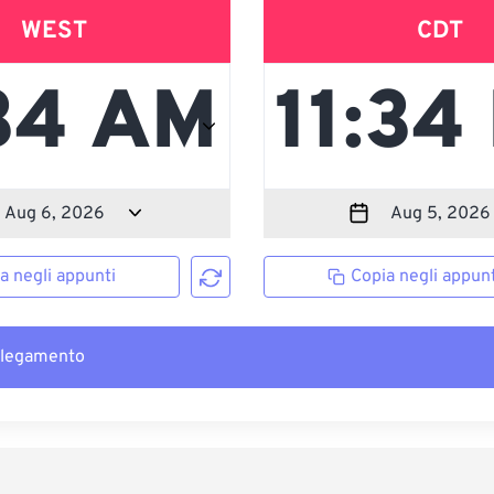
WEST
CDT
a negli appunti
Copia negli appunt
llegamento