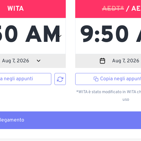
WITA
AEDT*
/ AE
a negli appunti
Copia negli appunt
*WITA è stato modificato in WITA c
uso
llegamento