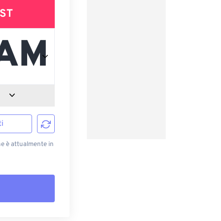
ST
i
he è attualmente in