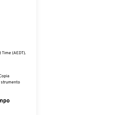
t Time (AEDT).
Copia
o strumento
empo