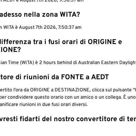
 in AEDT è August 7th 2026, 9:50:38 am
 adesso nella zona WITA?
in WITA è August 7th 2026, 7:50:38 am
differenza tra i fusi orari di ORIGINE e
IONE?
ian Time (WITA) è 2 hours behind di Australian Eastern Dayligh
tore di riunioni da FONTE a AEDT
ertito l'ora da ORIGINE a DESTINAZIONE, clicca sul pulsante "
per condividere questo orario con un amico o un collega. È un
nificare riunioni in due fusi orari diversi.
resti fidarti del nostro convertitore di t