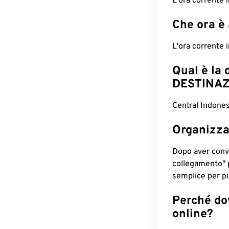
L'ora corrente
Che ora è
L'ora corrente 
Qual è la 
DESTINAZ
Central Indones
Organizza
Dopo aver conv
collegamento" 
semplice per pia
Perché dov
online?