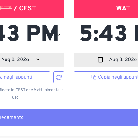
ET*
/ CEST
WAT
a negli appunti
Copia negli appunt
ficato in CEST che è attualmente in
uso
llegamento