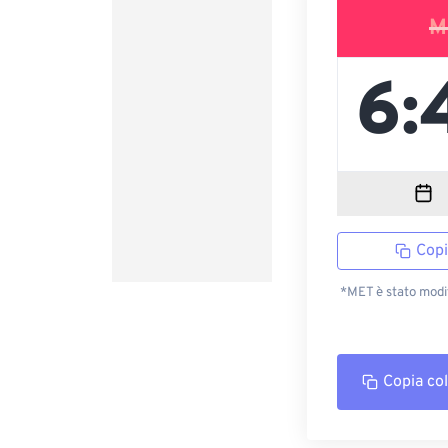
M
Copi
*MET è stato modi
Copia co