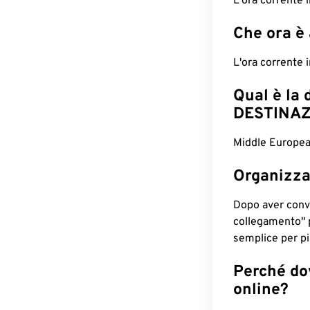
L'ora corrente
Che ora è
L'ora corrente
Qual è la 
DESTINAZ
Middle European
Organizza
Dopo aver conv
collegamento" 
semplice per pia
Perché dov
online?