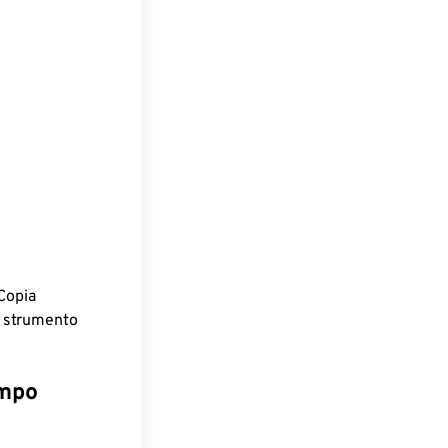
Copia
o strumento
empo