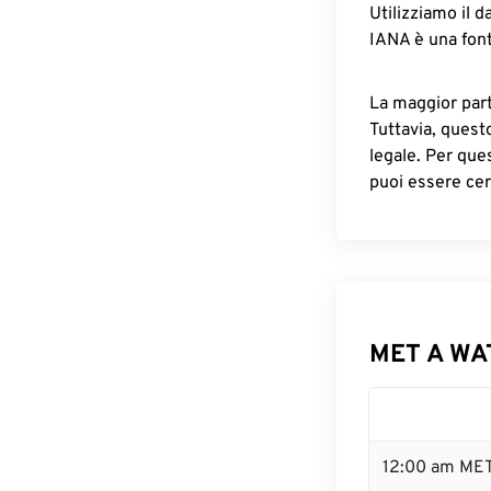
Utilizziamo il d
IANA è una font
La maggior parte
Tuttavia, quest
legale. Per que
puoi essere cer
MET A WAT
12:00 am MET