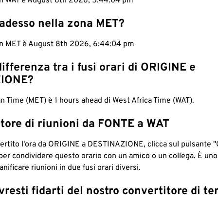
 in WAT è August 8th 2026, 5:44:05 pm
 adesso nella zona MET?
 in MET è August 8th 2026, 6:44:05 pm
differenza tra i fusi orari di ORIGINE e
IONE?
 Time (MET) è 1 hours ahead di West Africa Time (WAT).
tore di riunioni da FONTE a WAT
ertito l'ora da ORIGINE a DESTINAZIONE, clicca sul pulsante "
per condividere questo orario con un amico o un collega. È un
nificare riunioni in due fusi orari diversi.
resti fidarti del nostro convertitore di t