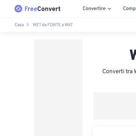
Convertire
Comp
Casa
WET da FONTE a WAT
Converti tra 