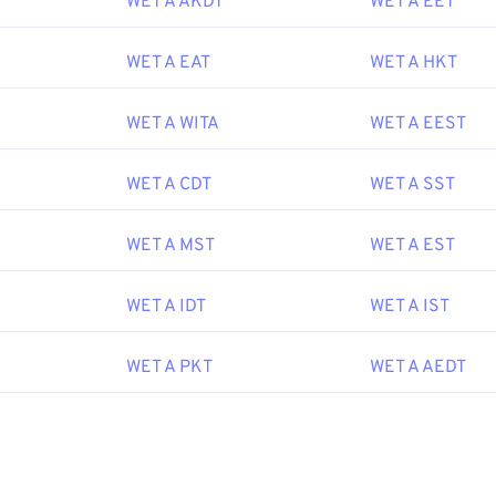
WET A AKDT
WET A EET
WET A EAT
WET A HKT
WET A WITA
WET A EEST
WET A CDT
WET A SST
WET A MST
WET A EST
WET A IDT
WET A IST
WET A PKT
WET A AEDT