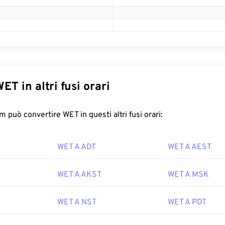
ET in altri fusi orari
 può convertire WET in questi altri fusi orari:
WET A ADT
WET A AEST
WET A AKST
WET A MSK
WET A NST
WET A PDT