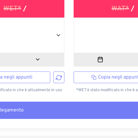
WET*
/
WAT*
/
a negli appunti
Copia negli appunt
ficato in che è attualmente in uso
*WET è stato modificato in che è 
llegamento