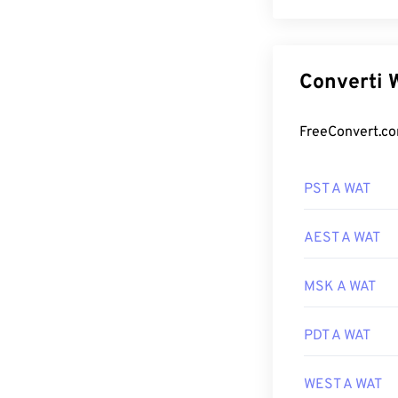
Converti W
FreeConvert.com
PST A WAT
AEST A WAT
MSK A WAT
PDT A WAT
WEST A WAT