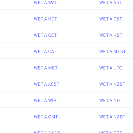
WET A WAT
WET A AST
WET A HDT
WET A CST
WET A CET
WET A KST
WET A CAT
WET A MEST
WET A MET
WET A UTC
WET A ACST
WET A NZST
WET A WIB
WET A NDT
WET A GMT
WET A NZDT