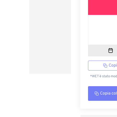
Copi
*WET è stato modi
Copia co