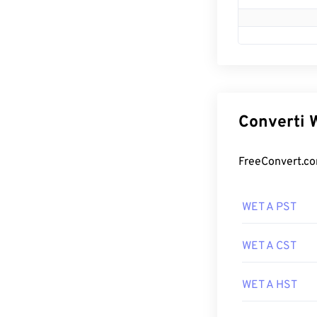
Converti W
FreeConvert.com
WET A PST
WET A CST
WET A HST