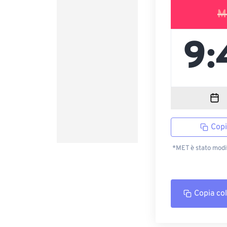
M
Copi
*MET è stato modi
Copia co