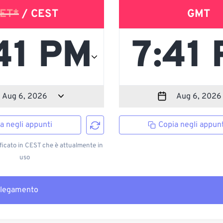
ET*
/ CEST
GMT
a negli appunti
Copia negli appunt
ficato in CEST che è attualmente in
uso
llegamento