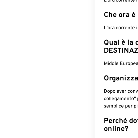
L'ora corrente
Che ora è
L'ora corrente
Qual è la 
DESTINAZ
Middle Europea
Organizza
Dopo aver conv
collegamento" 
semplice per pia
Perché dov
online?