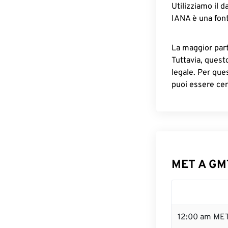
Utilizziamo il d
IANA è una font
La maggior parte
Tuttavia, quest
legale. Per que
puoi essere cer
MET A GMT
12:00 am MET