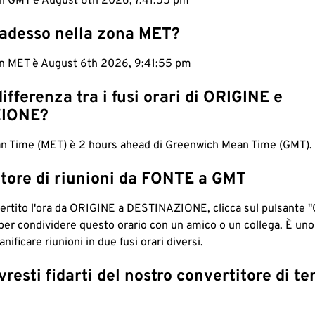
 in GMT è August 6th 2026, 7:41:56 pm
 adesso nella zona MET?
 in MET è August 6th 2026, 9:41:56 pm
differenza tra i fusi orari di ORIGINE e
IONE?
n Time (MET) è 2 hours ahead di Greenwich Mean Time (GMT).
tore di riunioni da FONTE a GMT
ertito l'ora da ORIGINE a DESTINAZIONE, clicca sul pulsante "
per condividere questo orario con un amico o un collega. È un
nificare riunioni in due fusi orari diversi.
resti fidarti del nostro convertitore di t