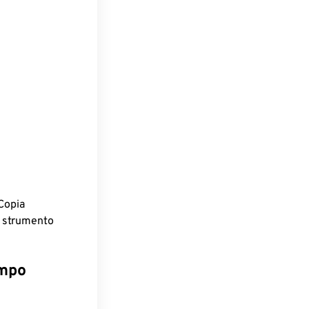
Copia
o strumento
empo