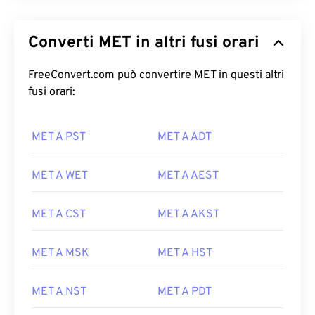
Converti MET in altri fusi orari
FreeConvert.com può convertire MET in questi altri
fusi orari:
MET A PST
MET A ADT
MET A WET
MET A AEST
MET A CST
MET A AKST
MET A MSK
MET A HST
MET A NST
MET A PDT