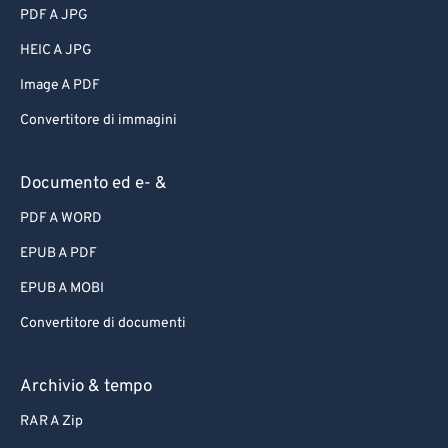
PDF A JPG
HEIC A JPG
Image A PDF
Convertitore di immagini
Documento ed e- &
PDF A WORD
EPUB A PDF
EPUB A MOBI
Convertitore di documenti
Archivio & tempo
RAR A Zip