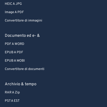
HEIC A JPG
Image A PDF
Convertitore di immagini
Documento ed e- &
PDF A WORD
EPUB A PDF
EPUB A MOBI
Convertitore di documenti
Archivio & tempo
RAR A Zip
PST A EST