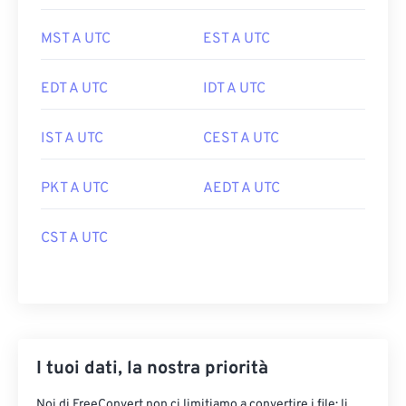
MST A UTC
EST A UTC
EDT A UTC
IDT A UTC
IST A UTC
CEST A UTC
PKT A UTC
AEDT A UTC
CST A UTC
I tuoi dati, la nostra priorità
Noi di FreeConvert non ci limitiamo a convertire i file: li