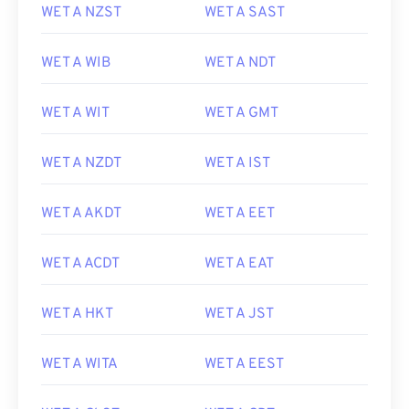
WET A NZST
WET A SAST
WET A WIB
WET A NDT
WET A WIT
WET A GMT
WET A NZDT
WET A IST
WET A AKDT
WET A EET
WET A ACDT
WET A EAT
WET A HKT
WET A JST
WET A WITA
WET A EEST