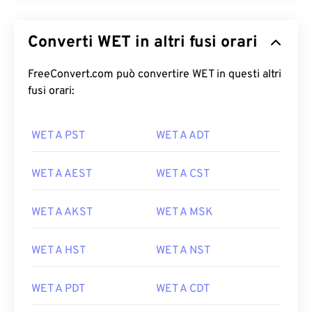
Converti WET in altri fusi orari
FreeConvert.com può convertire WET in questi altri
fusi orari:
WET A PST
WET A ADT
WET A AEST
WET A CST
WET A AKST
WET A MSK
WET A HST
WET A NST
WET A PDT
WET A CDT