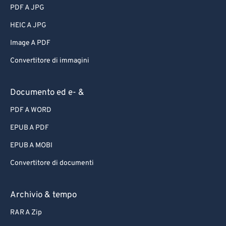
PDF A JPG
HEIC A JPG
Image A PDF
Convertitore di immagini
Documento ed e- &
PDF A WORD
EPUB A PDF
EPUB A MOBI
Convertitore di documenti
Archivio & tempo
RAR A Zip