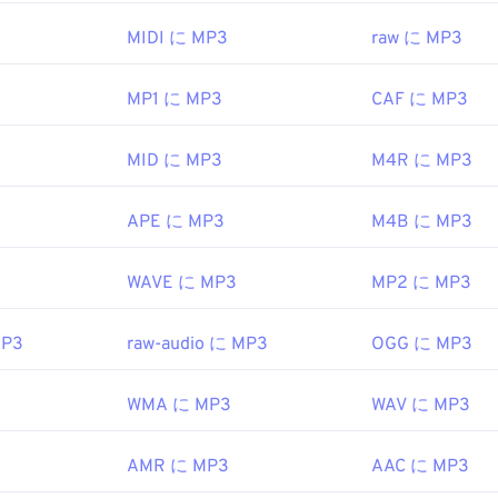
。ファイルをクリックするだけで、お使いのプラットフォーム
2001年
47
47
47
44
44
44
 Media Player
で開きます。また、
MP3ファイルをプレビュー
MIDI に MP3
raw に MP3
48
48
48
45
45
45
ipedia.org/wiki/FLAC
49
49
49
MP1 に MP3
CAF に MP3
を開くことができる別のプログラムは
46
46
VLCメディアプレーヤー
46
で
イル形式は他に2つあります。Masterpoint
グリーンポイン
g/flac/
50
50
50
47
47
47
slaCrypt 3.0ランサムウェア暗号化ファイル
（ビットコインで身
MID に MP3
M4R に MP3
51
51
51
48
48
48
ですが、幸いなことに現在は無効化されており、もはや脅威で
52
52
52
49
49
49
EC
、
Moving Pictures Experts Group
APE に MP3
M4B に MP3
53
53
53
50
50
50
1993年
WAVE に MP3
MP2 に MP3
54
54
54
51
51
51
55
55
55
52
52
52
ipedia.org/wiki/MP3
MP3
raw-audio に MP3
OGG に MP3
56
56
56
53
53
53
hiariglione.org/standards/mpeg-a/music-player-application-fo
57
57
57
54
54
54
WMA に MP3
WAV に MP3
58
58
58
55
55
55
AMR に MP3
AAC に MP3
59
59
59
56
56
56