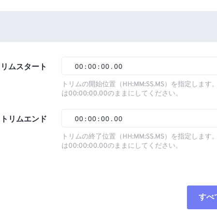
トリムスタート
00
:
00
:
00
.
00
トリムの開始位置（HH:MM:SS.MS）を指定しま
は00:00:00.00のままにしてください。
00
00
00
00
01
01
01
01
トリムエンド
00
:
00
:
00
.
00
02
02
02
02
トリムの終了位置（HH:MM:SS.MS）を指定しま
は00:00:00.00のままにしてください。
03
03
03
03
00
00
00
00
04
04
04
04
01
01
01
01
05
05
05
05
02
02
02
02
すべ
06
06
06
06
03
03
03
03