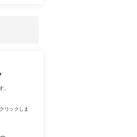
ョンをリセット
適用
て保存
?
す。
クリックしま