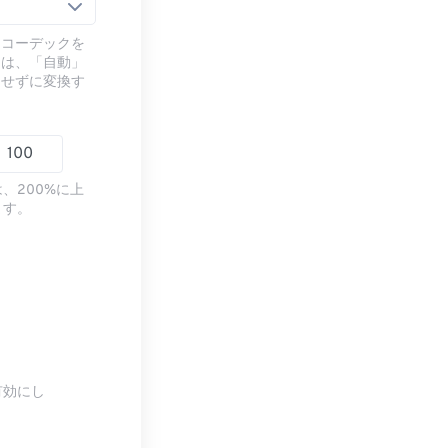
るコーデックを
には、「自動」
ドせずに変換す
、200%に上
ます。
有効にし