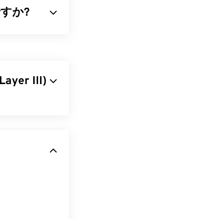
何ですか?
縮小するファイル形式
となく、ファイ
圧縮する
アルゴリ
ayer III)
ー
です。FLACに
ーケンスを非常
可能であるこ
オーディオコー
）
と互換性があ
るオーディオフ
す。
ファイルは幅広
、
FLACCL
、
すように、
FLAC
プログラムが対