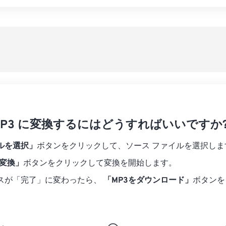
07
07
07
07
04
04
04
04
すべてのオプシ
08
08
08
08
05
05
05
05
プリセットから
09
09
09
09
06
06
06
06
10
10
10
10
07
07
07
07
プリセットとし
11
11
11
11
08
08
08
08
12
12
12
12
09
09
09
09
13
13
13
13
10
10
10
10
14
14
14
14
を MP3 に変換するにはどうすればいいですか
11
11
11
11
15
15
15
15
12
12
12
12
ルを選択」
ボタンをクリックして、ソース ファイルを選択しま
16
16
16
16
13
13
13
13
に変換」
ボタンをクリックして変換を開始します。
17
17
17
17
14
14
14
14
スが「完了」に変わったら、
「MP3をダウンロード」
ボタンを
18
18
18
18
15
15
15
15
19
19
19
19
16
16
16
16
20
20
20
20