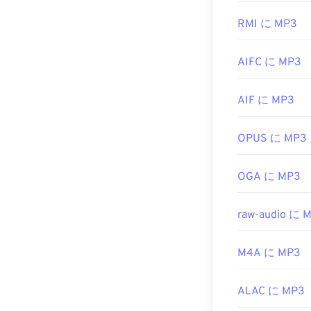
応しています
初回リリース:
または
Windows
RMI に MP3
役立つリンク:
ます。
https://en.wik
AIFC に MP3
MP3ファイル
子を使用するファ
https://xiph.or
は廃止）と
Te
AIF に MP3
マルウェア）
開発元:
ISO
/
I
OPUS に MP3
初回リリース:
OGA に MP3
役立つリンク:
https://en.wik
raw-audio に 
https://mpeg.c
M4A に MP3
ALAC に MP3