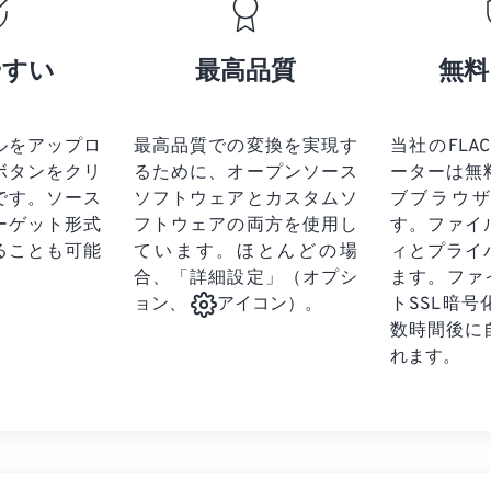
17
17
17
17
21
21
21
21
18
18
18
18
やすい
最高品質
無料
22
22
22
22
19
19
19
19
23
23
23
23
20
20
20
20
24
24
24
ルをアップロ
最高品質での変換を実現す
当社のFLAC
21
21
21
21
ボタンをクリ
るために、オープンソース
ーターは無
25
25
25
22
22
22
22
です。
ソース
ソフトウェアとカスタムソ
ブブラウ
26
26
26
ーゲット形式
フトウェアの両方を使用し
23
23
23
23
す。ファイ
ることも可能
ています。ほとんどの場
ィとプライ
27
27
27
24
24
24
合、「詳細設定」（オプシ
ます。ファ
28
28
28
25
25
25
トSSL暗
ョン、
アイコン）。
29
29
29
数時間後に
26
26
26
れます。
30
30
30
27
27
27
31
31
31
28
28
28
32
32
32
29
29
29
33
33
33
30
30
30