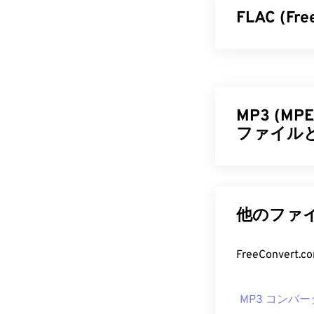
FLAC (F
Free Loss
です。「
ロス
ルサイズを縮小し
ズム
を使用す
MP3 (MPEG
ファイル
FLAC 
FLACファイ
MPEG-1 Audio 
関するその他
に小さなファ
と、
テレフォニ
ディング形式で
他のファイ
ること、
デジタ
ァイルです。
いユーザーが
さらに、FLA
FreeConve
デコード用の
A
MP3 フ
は
オープンソ
MP3 コンバー
開発者:
Xiph.Or
MP3ファイル