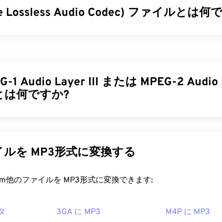
ree Lossless Audio Codec) ファイルとは
34
34
34
31
31
31
35
35
35
32
32
32
less Audio Codec (FLAC) は、オーディオファイルのサイズを
36
36
36
33
33
33
レス
」という言葉が示すように、音質や元のデータを損なうこ
37
37
37
ます。FLAC は、ファイルを元のサイズの約 50 ～ 70% に
34
34
34
ることで、これを実現します。
38
38
38
-1 Audio Layer III または MPEG-2 Audio L
35
35
35
とは何ですか?
39
39
39
ファイルを開くにはどうすればいいですか?
36
36
36
40
40
40
37
37
37
ルを開くためのデフォルトのプログラムは
VLCメディアプレーヤ
Layer III または MPEG-2 Audio Layer III (MP3) は
、サウンドシ
41
41
41
の特徴としては、特許が取得されていないこと、音楽の再生が
38
38
38
イルに圧縮し、
デジタル保存および伝送を可能にするデジタル
ーアプリケーションプログラミングインターフェース（TAPI
す。MP3 ファイルは、消費者にとって最も広く使用されてい
42
42
42
39
39
39
ルを MP3形式に変換する
ル著作権管理（DRM）
の対象ではないことなどが挙げられま
ファイルサイズが小さく、音質も許容範囲内であるため、
MP3
43
43
43
40
40
40
利用でき、保存や共有も容易です。
Cを実装できる
コーデック
には、エンコード用の
FFmpeg
、
Flake
rt.com他のファイルを MP3形式に変換できます:
44
44
44
41
41
41
udiocogs
などがあります。最後に、「無料」という言葉が示
ァイルを開くにはどうすればいいですか?
ース
ソフトウェアです。
45
45
45
42
42
42
タ
3GA に MP3
M4P に MP3
g Foundation
46
46
46
は非常に普及しているため、ほとんどの主要なオーディオ再生
43
43
43