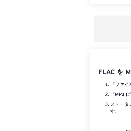
FLAC 
「ファイ
「MP3 
ステータ
す。