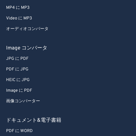
MP4 に MP3
50
50
50
50
50
50
Video に MP3
51
51
51
51
51
51
オーディオコンバータ
52
52
52
52
52
52
53
53
53
53
53
53
Image コンバータ
54
54
54
54
54
54
JPG に PDF
55
55
55
55
55
55
PDF に JPG
56
56
56
56
56
56
HEIC に JPG
57
57
57
57
57
57
Image に PDF
58
58
58
58
58
58
画像コンバーター
59
59
59
59
59
59
60
60
ドキュメント&電子書籍
61
61
PDF に WORD
62
62