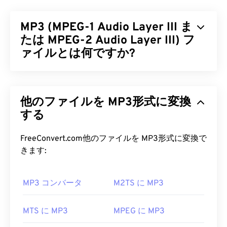
交換ファイル形式（
RIFF
）コンテナ内に格納され
るMIDI（Musical Instrument Digital Interface）フ
MP3 (MPEG-1 Audio Layer III ま
ァイル形式です。コンテナ内では、RMIファイルは
命令を提供し、コメントを保存する役割を果たしま
たは MPEG-2 Audio Layer III) フ
す。また、RMIファイルにはオーディオデータは含
ァイルとは何ですか?
まれません。RMIの優れた機能の一つは、ダウンロ
ード可能なサウンド（
DLS
）ファイルを含めるこ
MPEG-1 Audio Layer III または MPEG-2 Audio
とができることです。
Layer III (MP3) は
、サウンドシーケンスを非常に小
他のファイルを MP3形式に変換
さなファイルに圧縮し、
デジタル保存および伝送を
RMI ファイルを開くにはどうすれ
可能にするデジタルオーディオコーディング形式で
する
ばいいですか?
す。MP3 ファイルは、消費者にとって最も広く使
用されているオーディオファイルです。ファイルサ
FreeConvert.com他のファイルを MP3形式に変換で
RMIファイルを開くのに最適なプログラムは
Awave
イズが小さく、音質も許容範囲内であるため、
きます:
Studio
です。これは、RMIファイルだけでなく、他
MP3
ファイルは幅広いユーザーが利用でき、保存
のオーディオファイル形式を開くための非常に多機
や共有も容易です。
能なツールです。
MP3 コンバータ
M2TS に MP3
MP3 ファイルを開くにはどうすれ
どのプラットフォームでも、
VLCメディアプレー
ばいいですか?
MTS に MP3
MPEG に MP3
ヤーは
RMIファイルを開くための確実なツールで
す。Windowsでは、
vanBasco's Karaoke Player
、