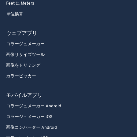
Feet に Meters
76
76
単位換算
77
77
78
78
ウェブアプリ
79
79
コラージュメーカー
80
80
画像リサイズツール
81
81
画像をトリミング
82
82
カラーピッカー
83
83
84
84
モバイルアプリ
85
85
コラージュメーカー Android
86
86
コラージュメーカー iOS
87
87
画像コンバーター Android
88
88