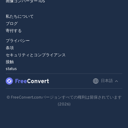
画像コンバーター iOS
89
89
90
90
私たちについて
91
91
ブログ
寄付する
92
92
プライバシー
93
93
条項
94
94
セキュリティとコンプライアンス
95
95
接触
status
96
96
日本語
97
97
English
98
98
Deutsch
© FreeConvert.comバージョンすべての権利は留保されています
99
99
(2026)
Español
Français