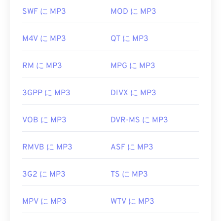
MP3ファイルは非常に普及しているため、ほとん
Windows Media Player
、
Noteworthy Player
もおす
SWF に MP3
MOD に MP3
どの主要なオーディオ再生プログラムが対応してい
すめです。
ます。ファイルをクリックするだけで、お使いのプ
開発者:
MIDI Manufacturers Association
M4V に MP3
QT に MP3
ラットフォームに応じて
iTunes
または
Windows
Media Player
で開きます。また、
MP3ファイルを
初回リリース:
1983年
プレビューすること
もできます。
RM に MP3
MPG に MP3
役立つリンク:
MP3ファイルを開くことができる別のプログラム
https://en.wikipedia.org/wiki/MIDI
3GPP に MP3
DIVX に MP3
は
VLCメディアプレーヤー
です。MP3拡張子を使用
https://www.midi.org/specifications
するファイル形式は他に2つあります。
Masterpoint
グリーンポイントデータ
（現在は廃
VOB に MP3
DVR-MS に MP3
止）と
TeslaCrypt 3.0ランサムウェア暗号化ファイ
ル
（ビットコインで身代金を要求したマルウェア）
RMVB に MP3
ASF に MP3
ですが、幸いなことに現在は無効化されており、も
はや脅威ではありません。
3G2 に MP3
TS に MP3
開発元:
ISO
/
IEC
、
Moving Pictures Experts
Group
MPV に MP3
WTV に MP3
初回リリース:
1993年