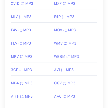
役立つリンク:
XVID に MP3
MXF に MP3
https://en.wikipedia.org/wiki/MP3
M1V に MP3
F4P に MP3
https://mpeg.chiariglione.org/standards/mpeg-
a/music-player-application-format.html
F4V に MP3
MOV に MP3
FLV に MP3
WMV に MP3
MKV に MP3
WEBM に MP3
3GP に MP3
AVI に MP3
MP4 に MP3
OGV に MP3
AIFF に MP3
AAC に MP3