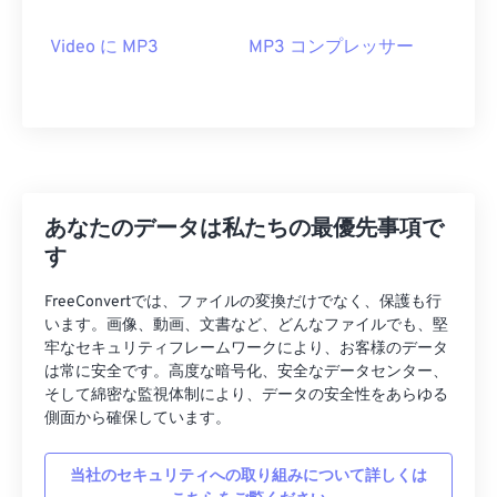
10
10
10
10
10
10
10
10
Video に MP3
MP3 コンプレッサー
11
11
11
11
11
11
11
11
12
12
12
12
12
12
12
12
13
13
13
13
13
13
13
13
14
14
14
14
14
14
14
14
15
15
15
15
15
15
15
15
あなたのデータは私たちの最優先事項で
16
16
16
16
16
16
16
16
す
17
17
17
17
17
17
17
17
FreeConvertでは、ファイルの変換だけでなく、保護も行
18
18
18
18
18
18
18
18
います。画像、動画、文書など、どんなファイルでも、堅
牢なセキュリティフレームワークにより、お客様のデータ
19
19
19
19
19
19
19
19
は常に安全です。高度な暗号化、安全なデータセンター、
20
20
20
20
20
20
20
20
そして綿密な監視体制により、データの安全性をあらゆる
側面から確保しています。
21
21
21
21
21
21
21
21
22
22
22
22
22
22
22
22
当社のセキュリティへの取り組みについて詳しくは