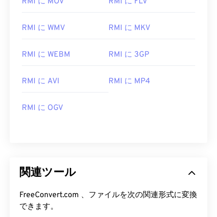
RMI に MOV
RMI に FLV
00
00
00
00
00
00
00
00
RMI に WMV
RMI に MKV
RMI に WEBM
RMI に 3GP
00
00
00
00
00
00
00
00
01
01
01
01
01
01
01
01
RMI に AVI
RMI に MP4
02
02
02
02
02
02
02
02
RMI に OGV
03
03
03
03
03
03
03
03
04
04
04
04
04
04
04
04
05
05
05
05
05
05
05
05
06
06
06
06
06
06
06
06
関連ツール
07
07
07
07
07
07
07
07
08
08
08
08
08
08
08
08
FreeConvert.com 、ファイルを次の関連形式に変換
できます。
09
09
09
09
09
09
09
09