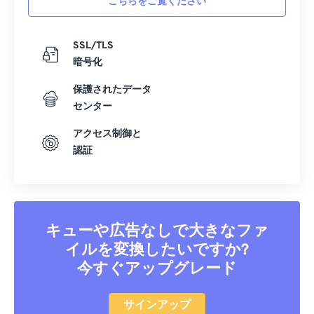
こちらをご覧ください
23
23
23
23
23
23
23
23
24
24
24
24
24
24
SSL/TLS
25
25
25
25
25
25
暗号化
26
26
26
26
26
26
保護されたデータ
27
27
27
27
27
27
センター
28
28
28
28
28
28
アクセス制御と
29
29
29
29
29
29
認証
30
30
30
30
30
30
31
31
31
31
31
31
32
32
32
32
32
32
キューや広告なしで大きなファ
33
33
33
33
33
33
イルを変換したいですか?
今すぐアップグレード
34
34
34
34
34
34
35
35
35
35
35
35
サインアップ