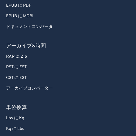
EPUB に PDF
63
63
EPUB に MOBI
64
64
ドキュメントコンバータ
65
65
66
66
アーカイブ&時間
67
67
RAR に Zip
68
68
PST に EST
69
69
CST に EST
70
70
アーカイブコンバーター
71
71
72
72
単位換算
73
73
Lbs に Kg
74
74
Kg に Lbs
75
75