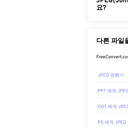
JPEG(Joi
요?
JPEG(Joint
편적인 파일 형
JPEG 파일은
JPEG 압축
도구
더 나은 압축률
더 높은 파일 
JPEG 파
JPEG 변환기
거의 모든 이미
PPT 에게 JPE
JPEG 파일을 
특정 애플리케이
ODT 에게 JPE
램"을 선택하세
JPEG 파일은
C
PS 에게 JPEG
이션,
Apple Pr