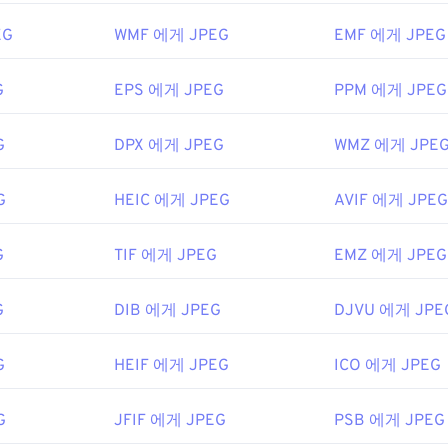
tographic Experts Group
EG
WMF 에게 JPEG
EMF 에게 JPEG
2년 9월 18일
G
EPS 에게 JPEG
PPM 에게 JPEG
ipedia.org/wiki/JPEG
G
DPX 에게 JPEG
WMZ 에게 JPE
ifewire.com/jpg-jpeg-파일-4139913
G
HEIC 에게 JPEG
AVIF 에게 JPEG
G
TIF 에게 JPEG
EMZ 에게 JPEG
G
DIB 에게 JPEG
DJVU 에게 JPE
G
HEIF 에게 JPEG
ICO 에게 JPEG
G
JFIF 에게 JPEG
PSB 에게 JPEG