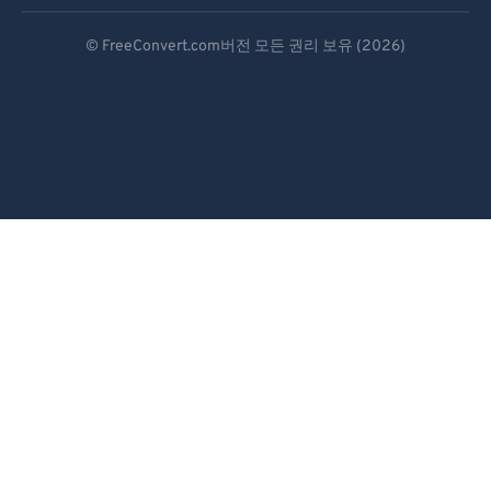
Deutsch
© FreeConvert.com버전 모든 권리 보유 (2026)
Español
Français
Português
Italiano
Dutch
日本語
简体中文
繁體中文
한국어
Svenska