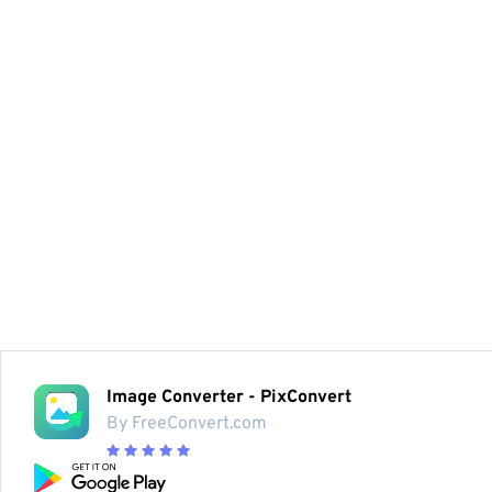
Image Converter - PixConvert
By FreeConvert.com