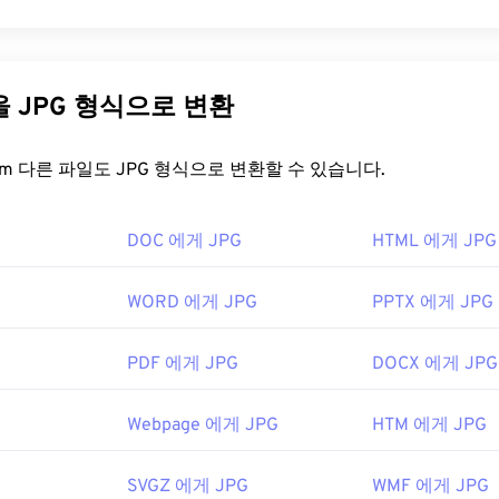
일을 어떻게 여나요?
Photographic Experts Group)는 사진과 그래픽을 압축하는 알고
여는 데 가장 많이 사용되는 프로그램은 Windows용
Photo Viewer
와
입니다. JPG는 뛰어난 압축률 덕분에 널리 사용됩니다. 따라서 
입니다. 무료로 사용할 수 있는 독립 프로그램으로는
XnView MP
아 인터넷 전송 및 웹사이트 사용에 매우 적합합니다. 저희의
JP
다른 파일을 JPG 형식으로 변환
여는 데 문제가 있는 경우
TIFF를 JPG로
변환하는 프로그램을 사용
크기를 최대 80%까지 줄일 수 있습니다!
이 필요하다면
JPG를 WebP로
변환할 수 있습니다. WebP는 최
FreeConvert.com 다른 파일도 JPG 형식으로 변환할 수 있습니다.
형식입니다.
GNU Image Manipulation Program(
GIMP
), Adobe
Photoshop
,
을 어떻게 여나요?
DOC 에게 JPG
HTML 에게 JPG
도 TIFF 파일을 열고 처리하는 데 유용합니다.
지 뷰어 프로그램과 애플리케이션은 JPG 파일을 인식하고 열 수 있
WORD 에게 JPG
PPTX 에게 JPG
클릭하면 기본 이미지 뷰어, 이미지 편집기 또는 웹 브라우저에서 
orporation
, 현재는 Adobe Inc.
선택하여 파일을 열려면 마우스 오른쪽 버튼을 클릭하고 "연결 
6년
PDF 에게 JPG
DOCX 에게 JPG
rome
과 같은 인기 웹 브라우저,
Microsoft Photos
와 같은 Micr
Webpage 에게 JPG
HTM 에게 JPG
iew
와 같은 Mac OS 애플리케이션에서 자동으로 열립니다. JPE
obe.io/open/standards/TIFF.html
이미지 크기 조정
도구를 사용하세요.
le-extensions.org/tiff-파일-확장
SVGZ 에게 JPG
WMF 에게 JPG
tographic Experts Group