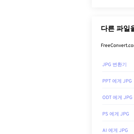
TIFF 파
JPG(Joint 
TIFF 파일을 
편적인 파일 형식
Apple Preview
기가 비교적 작
TIFF 파일을 
사용하면 파일 
다.
더 나은 압축률
더 높은 파일 
ColorStrokes
, 
JPG 파일
JPG 변환기
은 대체 프로그램
거의 모든 이미
PPT 에게 JPG
파일을 두 번 
개발자:
Aldus C
애플리케이션을 
최초 출시:
198
ODT 에게 JPG
택하세요.
유용한 링크:
JPG 파일은
Ch
PS 에게 JPG
션,
Apple Prev
https://www.ad
를 조정하려면
https://www.fi
AI 에게 JPG
개발:
Joint Pho