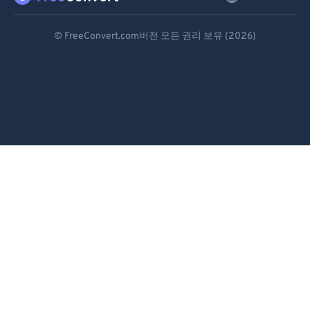
Deutsch
© FreeConvert.com버전 모든 권리 보유 (2026)
Español
Français
Português
Italiano
Dutch
日本語
简体中文
繁體中文
한국어
Svenska