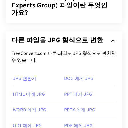
리 이미지입니다. RAF는 RAW 파일에 저장된 정보를
Experts Group) 파일이란 무엇인
사용하여 다양한 종류의 시각적 이미지를 만드는 데
가요?
가장 일반적으로 사용됩니다. RAF는 가역적 프로세
스를 통해 이미지를 현상할 때 유연성을 제공한다는
JPG(Joint Photographic Experts Group)는 사진과
점에서 유용합니다.
그래픽을 압축하는 알고리즘을 사용하는 보편적인
다른 파일을 JPG 형식으로 변환
파일 형식입니다. JPG는 뛰어난 압축률 덕분에 널리
RAF 파일을 어떻게 여나요?
사용됩니다. 따라서 JPG 파일은 크기가 비교적 작아
인터넷 전송 및 웹사이트 사용에 매우 적합합니다. 저
FreeConvert.com 다른 파일도 JPG 형식으로 변환할
RAF를 여는 기본 프로그램은
MyFinePix Studio
입니
수 있습니다.
희의
JPEG 압축
도구를 사용하면 파일 크기를 최대
다. 이 소프트웨어는 새 후지필름 디지털 카메라 구매
80%까지 줄일 수 있습니다!
시 포함되어 있거나
여기에서
다운로드할 수 있습니
더 나은 압축률이 필요하다면
JPG를 WebP로
변환할
다. 또는
Adobe Photoshop Lightroom
이나
Adobe
JPG 변환기
DOC 에게 JPG
수 있습니다. WebP는 최신이고 압축률이 더 높은 파
Photoshop을
사용해 보세요. 이 경우 특수
RAF 플러
일 형식입니다.
그인이
필요할 수 있습니다.
HTML 에게 JPG
PPT 에게 JPG
Microsoft Windows에서는 RAF 파일을 열 수 있는 유
JPG 파일을 어떻게 여나요?
료 프로그램으로
HDR Darkroom
,
PhotoFiltre
WORD 에게 JPG
PPTX 에게 JPG
Studio
,
ACDSee Photo Manager
가 있습니다.
거의 모든 이미지 뷰어 프로그램과 애플리케이션은
macOS에서는
Apple Aperture를
사용해 보세요.
JPG 파일을 인식하고 열 수 있습니다. JPG 파일을 두
ODT 에게 JPG
PDF 에게 JPG