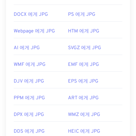
번 클릭하면 기본 이미지 뷰어, 이미지 편집기 또는
개발사:
후지필름
웹 브라우저에서 열립니다. 특정 애플리케이션을 선
최초 출시: 2004
DOCX 에게 JPG
PS 에게 JPG
택하여 파일을 열려면 마우스 오른쪽 버튼을 클릭하
고 "연결 프로그램"을 선택하세요.
Webpage 에게 JPG
HTM 에게 JPG
JPG 파일은
Chrome
과 같은 인기 웹 브라우저,
Microsoft Photos
와 같은 Microsoft 애플리케이션,
AI 에게 JPG
SVGZ 에게 JPG
Apple Preview
와 같은 Mac OS 애플리케이션에서
자동으로 열립니다. JPEG 이미지의 크기를 조정하려
면
이미지 크기 조정
도구를 사용하세요.
WMF 에게 JPG
EMF 에게 JPG
개발:
Joint Photographic Experts Group
DJV 에게 JPG
EPS 에게 JPG
최초 출시:
1992년 9월 18일
관련 JPG 도구:
PPM 에게 JPG
ART 에게 JPG
색상 선택기를
사용하여 이미지에서 색상을 선택하
세요
DPX 에게 JPG
WMZ 에게 JPG
DDS 에게 JPG
HEIC 에게 JPG